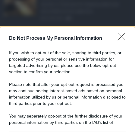
Anche il Comune di Catania aderisce
alla definizione agevola ...
06.08.2026
0
Depurazione Sicilia, ...
Do Not Process My Personal Information
Un'opera rimasta ferma per oltre un
decennio, tanto da trasf ...
If you wish to opt-out of the sale, sharing to third parties, or
06.08.2026
0
processing of your personal or sensitive information for
targeted advertising by us, please use the below opt-out
section to confirm your selection.
CATEGORIE
Please note that after your opt-out request is processed you
Ambiente
1.404
may continue seeing interest-based ads based on personal
information utilized by us or personal information disclosed to
Attualità
6.106
third parties prior to your opt-out.
Comunicati
6
You may separately opt-out of the further disclosure of your
personal information by third parties on the IAB’s list of
Consumo
1.930
downstream participants.