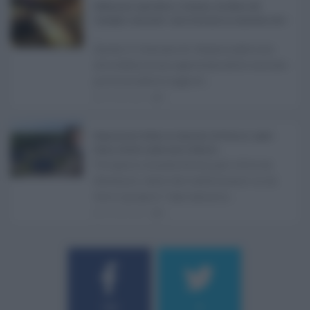
Definizione agevolata a Catania, via libera del
Consiglio comunale: come funziona la sanatoria dei t
...
Anche il Comune di Catania aderisce
alla definizione agevolata delle entrate
prevista dalla Legge di ...
06.08.2026
0
Depurazione Sicilia, la relazione di Fatuzzo: opere
ferme, ritardi e piano per il rilancio ...
Un'opera rimasta ferma per oltre un
decennio, tanto da trasformarsi in un
vero e proprio "caso ammin ...
06.08.2026
0
Username o E-mail
184
9