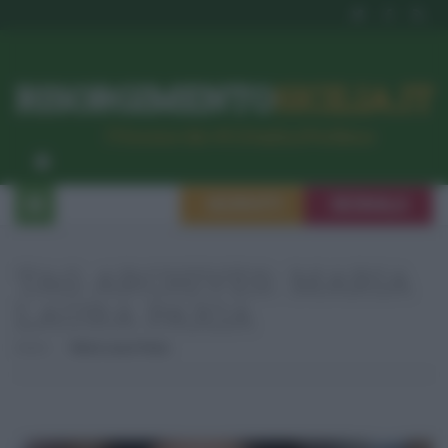
RISORGIMENTO
SICILIA.IT
l’Unione dei #CittadiniPerBene
ISCRIVITI
SEGNALA
TAG ARCHIVES:
MARIA
LAURA PAXIA
Home
Maria Laura Paxia