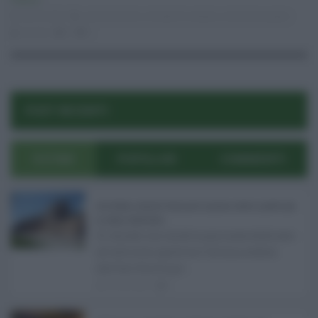
Politica
28.03.2026
controcorrente
,
ismaele la vardera
,
maria laura paxia
risuser
0
0
POST RECENTI
ULTIMI
POPOLARI
COMMENTI
Ars Sicilia, chiude l'Aula per la pausa estiva: partiti già
in clima elettorale ...
Si chiude con un'altra giornata dedicata
all'attività ispettiva l'ultima seduta
dell'Ars Sicilia pr ...
06.08.2026
0