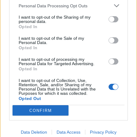
Economia
2.864
Personal Data Processing Opt Outs
This information may also be disclosed by us to third parties
on the IAB’s List of Downstream Participants that may further
Lavoro
2.138
I want to opt-out of the Sharing of my
disclose it to other third parties.
personal data.
Opted In
Politica
1.990
I want to opt-out of the Sale of my
Primo piano
2.619
Personal Data.
Opted In
Proposte
13
I want to opt-out of processing my
Personal Data for Targeted Advertising.
Sanità
1.962
Opted In
I want to opt-out of Collection, Use,
Retention, Sale, and/or Sharing of my
Personal Data that Is Unrelated with the
Purposes for which it was collected.
Opted Out
CONFIRM
Data Deletion
Data Access
Privacy Policy