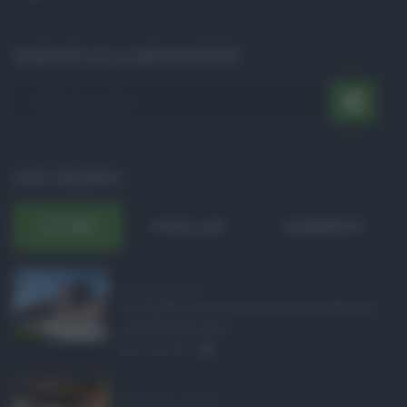
ISCRIVITI ALLA NEWSLETTER
POST RECENTI
ULTIMI
POPOLARI
COMMENTI
Ars Sicilia, chiude ...
Si chiude con un'altra giornata dedicata
all'attività ispet ...
06.08.2026
0
Definizione agevolat ...