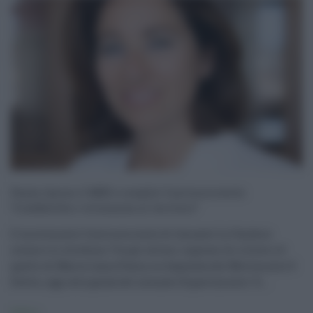
Paxia lascia il M5S e sceglie Controcorrente:
“Credibilità e vicinanza ai territori”
Il movimento Controcorrente di Ismaele La Vardera
cresce e si struttura. Tra gli ultimi ingressi di rilievo c'è
quello di Maria Laura Paxia, ex deputata del Movimento 5
Stelle, oggi alla guida del neonato Dipartimento "A ...