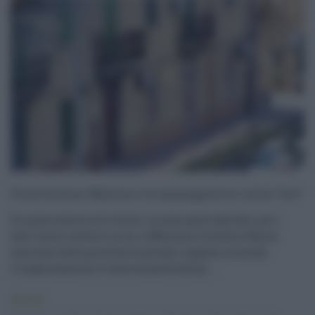
Prostituzione, Messina e le massaggiatrici cinesi “hot”
Un gran numero di clienti, in gran parte abituali, per i
falsi centri estetici in cui, a Messina e Giardini Naxos,
venivano fatte prostituire giovani ragazze orientali.
L'organizzazione è stata smantellata gr ...
Attualità