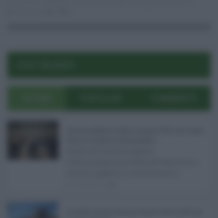
04.02.2021
giardini naxos
,
massaggi
,
massaggi hot
,
messina
redazione
0
0
POST RECENTI
ULTIMI
POPOLARI
COMMENTI
Concorsi pubblici in Sicilia ad agosto 2026: tutti i bandi
attivi e le scadenze da non perdere ...
Anche nel mese di agosto,
tradizionalmente dedicato alle ferie, i
concorsi pubblici in Sicilia non s ...
06.08.2026
0
Ars Sicilia, chiude l'Aula per la pausa estiva: partiti già