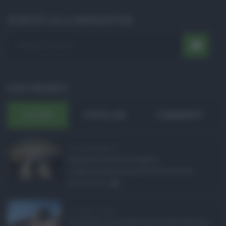
ISCRIVITI ALLA NEWSLETTER
POST RECENTI
ULTIMI
POPOLARI
COMMENTI
Concorsi pubblici in ...
Anche nel mese di agosto,
tradizionalmente dedicato alle fer ...
06.08.2026
0
Ars Sicilia, chiude ...
Si chiude con un'altra giornata dedicata