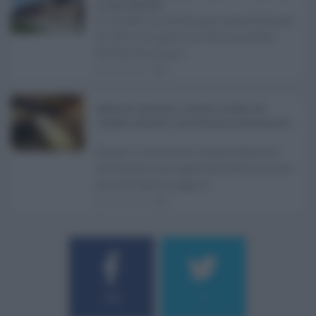
in clima elettorale ...
Si chiude con un'altra giornata dedicata
all'attività ispettiva l'ultima seduta
dell'Ars Sicilia pr ...
06.08.2026
0
Definizione agevolata a Catania, via libera del
Consiglio comunale: come funziona la sanatoria dei t
...
Anche il Comune di Catania aderisce
alla definizione agevolata delle entrate
prevista dalla Legge di ...
06.08.2026
0
Username o E-mail
184
9