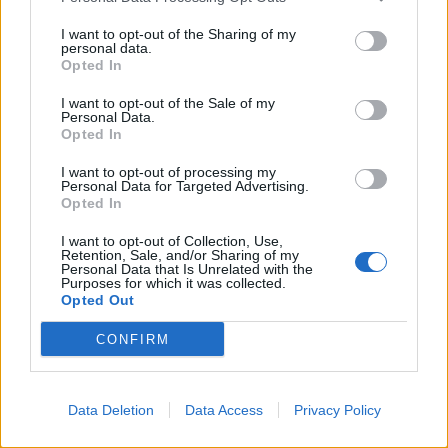
on the IAB’s List of Downstream Participants that may further
Lavoro
2.139
I want to opt-out of the Sharing of my
disclose it to other third parties.
personal data.
Opted In
Politica
1.990
I want to opt-out of the Sale of my
Primo piano
2.619
Personal Data.
Opted In
Proposte
13
I want to opt-out of processing my
Personal Data for Targeted Advertising.
Sanità
1.962
Opted In
I want to opt-out of Collection, Use,
Retention, Sale, and/or Sharing of my
Personal Data that Is Unrelated with the
Purposes for which it was collected.
Opted Out
CONFIRM
Data Deletion
Data Access
Privacy Policy