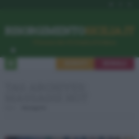
RISORGIMENTO
SICILIA.IT
l’Unione dei #CittadiniPerBene
ISCRIVITI
SEGNALA
TAG ARCHIVES:
MASSAGGI HOT
Home
Massaggi Hot