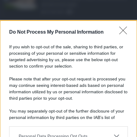
all'attività ispet ...
06.08.2026
0
Definizione agevolat ...
Do Not Process My Personal Information
Anche il Comune di Catania aderisce
alla definizione agevola ...
If you wish to opt-out of the sale, sharing to third parties, or
06.08.2026
0
processing of your personal or sensitive information for
targeted advertising by us, please use the below opt-out
section to confirm your selection.
CATEGORIE
Please note that after your opt-out request is processed you
Ambiente
1.404
may continue seeing interest-based ads based on personal
information utilized by us or personal information disclosed to
Attualità
6.106
third parties prior to your opt-out.
Comunicati
6
You may separately opt-out of the further disclosure of your
personal information by third parties on the IAB’s list of
Consumo
1.930
downstream participants.
Economia
2.864
Personal Data Processing Opt Outs
This information may also be disclosed by us to third parties