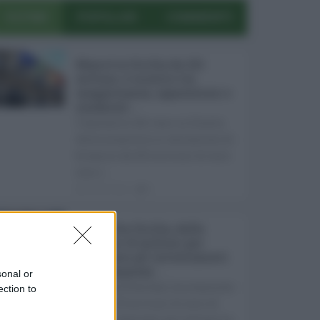
ULTIMI
POPOLARI
COMMENTI
Manovra Sicilia da 221
milioni, è scontro tra
maggioranza, opposizioni e
sindacati ...
L’annuncio del varo in Giunta
della manovra in variazione di
bilancio da 221 milioni di euro
non s ...
08.08.2026
0
Super Zes Sicilia, dalla
Regione 10 milioni per
sostenere gli investimenti
delle imprese ...
sonal or
La Giunta Schifani ha stanziato
ection to
i primi 10 milioni di euro di
risorse regionali per avviare la