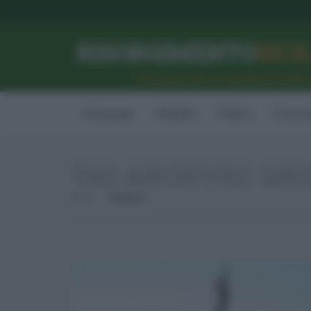
RISORGIMENTO
SICI
l’Unione dei #CittadiniPerBe
Homepage
Attualità
Politica
Econom
TAG ARCHIVES:
MED
Home
Mediaset