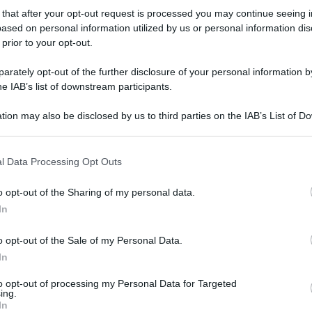
 that after your opt-out request is processed you may continue seeing i
ased on personal information utilized by us or personal information dis
ircolato in maniera ufficiosa, ora è ufficiale. Catania
 prior to your opt-out.
ediaset. L’assegnazione dei servizi è avvenuta in ...
rately opt-out of the further disclosure of your personal information by
18.12.2024
Capodanno
,
catania
,
mediaset
risuser
0
0
he IAB’s list of downstream participants.
tion may also be disclosed by us to third parties on the IAB’s List of 
 that may further disclose it to other third parties.
o E-mail
l Data Processing Opt Outs
o opt-out of the Sharing of my personal data.
Reset password
dami
In
ti
Log In
Reset P
o opt-out of the Sale of my Personal Data.
In
to opt-out of processing my Personal Data for Targeted
ing.
In