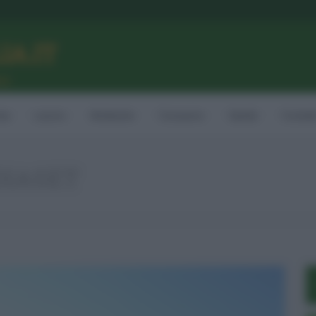
LIA.IT
ne
ia
Lavoro
Ambiente
Consumo
Sanità
Contatt
IASET