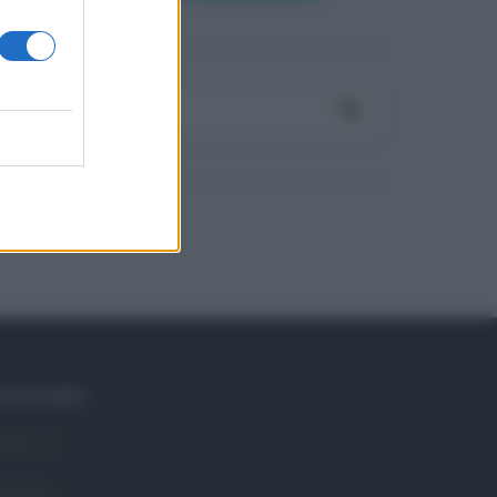
ATEGORIE
mbiente
1.404
ttualità
6.108