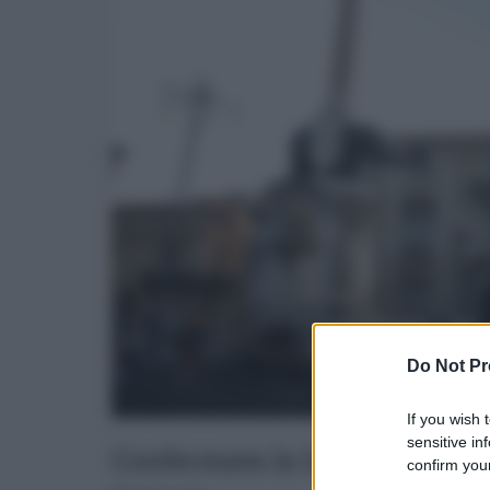
Do Not Pr
If you wish 
sensitive in
Confermata la location per i
confirm your