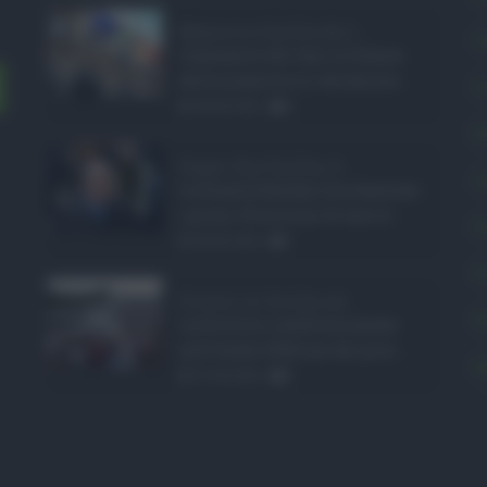
Manovra Sicilia da 2 ...
C
L’annuncio del varo in Giunta
della manovra in variazione ...
C
08.08.2026
0
E
Super Zes Sicilia, d ...
L
La Giunta Schifani ha stanziato
i primi 10 milioni di euro d ...
P
08.08.2026
1
P
Eventi in Sicilia ad ...
P
La Sicilia si conferma anche
nell’estate 2026 uno dei prin ...
S
07.08.2026
0