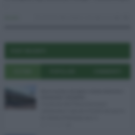
...
Attualità
18.09.2024
instagram
,
meta
risuser
0
0
POST RECENTI
ULTIMI
POPOLARI
COMMENTI
Etna in eruzione, voli sospesi a Catania: limitazioni a
Fontanarossa e voli dirottati ...
L'eruzione dell'Etna continua a
influenzare l'operatività dell'aeroporto
di Catania Fontanarossa. A ...
07.08.2026
0