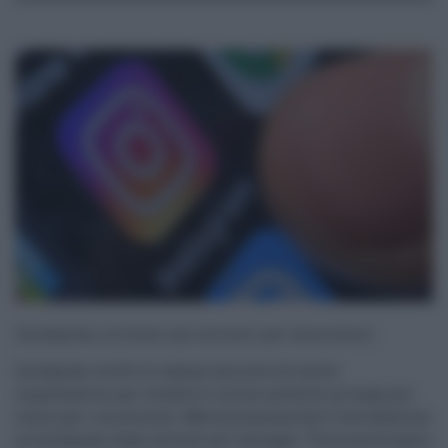
Instagram, arrivano gli account per minorenni
Instagram mette in campo una serie di nuove
impostazioni per rendere il social network un luogo più
sicuro per i minorenni. Meta ha annunciato l’introduzione
su Instagram degli account per teenager: “Una nuova esperi