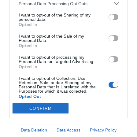
Personal Data Processing Opt Outs
This information may also be disclosed by us to third parties
on the IAB’s List of Downstream Participants that may further
Lavoro
2.139
I want to opt-out of the Sharing of my
disclose it to other third parties.
personal data.
Opted In
Politica
1.991
I want to opt-out of the Sale of my
Primo piano
2.619
Personal Data.
Opted In
Proposte
13
I want to opt-out of processing my
Personal Data for Targeted Advertising.
Sanità
1.962
Opted In
I want to opt-out of Collection, Use,
Retention, Sale, and/or Sharing of my
Personal Data that Is Unrelated with the
Purposes for which it was collected.
Opted Out
CONFIRM
Data Deletion
Data Access
Privacy Policy