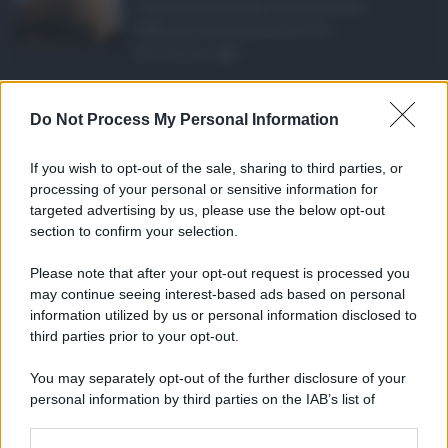
Il governo Schifani ha nominato
Sabrina Cillia nuova direttr ...
07.08.2026
0
Concorsi pubblici in ...
Do Not Process My Personal Information
Anche nel mese di agosto,
tradizionalmente dedicato alle fer ...
If you wish to opt-out of the sale, sharing to third parties, or
06.08.2026
0
processing of your personal or sensitive information for
targeted advertising by us, please use the below opt-out
section to confirm your selection.
CATEGORIE
Please note that after your opt-out request is processed you
Ambiente
1.404
may continue seeing interest-based ads based on personal
information utilized by us or personal information disclosed to
Attualità
6.107
third parties prior to your opt-out.
Comunicati
6
You may separately opt-out of the further disclosure of your
personal information by third parties on the IAB’s list of
Consumo
1.930
downstream participants.
Economia
2.864