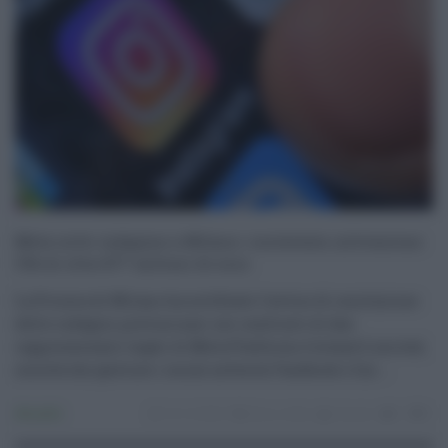
Meta sotto indagine a Milano: contestata un’evasione
IVA di oltre 877 milioni di euro
La Procura di Milano ha notificato l’avviso di conclusione
delle indagini preliminari nei confronti di due
rappresentanti legali di Meta Platforms Ireland Limited,
società che gestisce i social network Facebook e Ins ...
Attualità
10.12.2024
fisco
,
meta
risuser
0
0