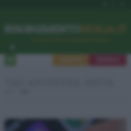
RISORGIMENTO
SICILIA.IT
l’Unione dei #CittadiniPerBene
ISCRIVITI
SEGNALA
TAG ARCHIVES:
META
Home
Meta