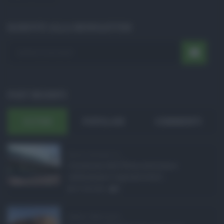
ISCRIVITI ALLA NEWSLETTER
POST RECENTI
ULTIMI
POPOLARI
COMMENTI
Etna in eruzione, vo ...
L'eruzione dell'Etna continua a
influenzare l'operatività d ...
07.08.2026
0
Sabrina Cillia nuova ...