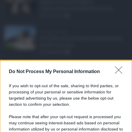
Anche nel mese di agosto,
tradizionalmente dedicato alle fer ...
06.08.2026
0
Ars Sicilia, chiude ...
Si chiude con un'altra giornata dedicata
all'attività ispet ...
06.08.2026
0
Definizione agevolat ...
Do Not Process My Personal Information
Anche il Comune di Catania aderisce
alla definizione agevola ...
If you wish to opt-out of the sale, sharing to third parties, or
06.08.2026
0
processing of your personal or sensitive information for
targeted advertising by us, please use the below opt-out
section to confirm your selection.
CATEGORIE
Please note that after your opt-out request is processed you
Ambiente
1.404
may continue seeing interest-based ads based on personal
information utilized by us or personal information disclosed to
Attualità
6.106