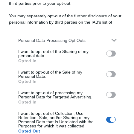
third parties prior to your opt-out.
Comunicati
6
You may separately opt-out of the further disclosure of your
personal information by third parties on the IAB’s list of
Consumo
1.930
downstream participants.
Economia
2.864
Personal Data Processing Opt Outs
This information may also be disclosed by us to third parties
on the IAB’s List of Downstream Participants that may further
Lavoro
2.139
I want to opt-out of the Sharing of my
disclose it to other third parties.
personal data.
Opted In
Politica
1.990
I want to opt-out of the Sale of my
Primo piano
2.619
Personal Data.
Opted In
Proposte
13
I want to opt-out of processing my
Personal Data for Targeted Advertising.
Sanità
1.962
Opted In
I want to opt-out of Collection, Use,
Retention, Sale, and/or Sharing of my
Personal Data that Is Unrelated with the
Purposes for which it was collected.
Opted Out