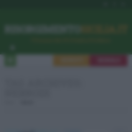
RISORGIMENTO
SICILIA.IT
l’Unione dei #CittadiniPerBene
ISCRIVITI
SEGNALA
TAG ARCHIVES:
NEBRODI
Home
Nebrodi