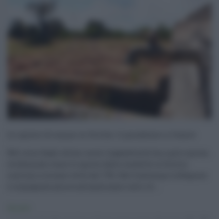
Lo spreco di acqua in Sicilia: il paradosso a Cesarò
Nel corso degli ultimi mesi Legambiente ha, a più riprese,
evidenziato come lo spreco dalle condotte in Sicilia
continui a toccare vette del 75%. Nel frattempo la Regione
è impegnata ancora ad analizzare costi e b ...
Attualità