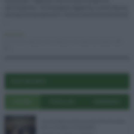
comunicare "I Nebrodi, verso un nuovo modello di
valorizzazione". Un'immagine suggestiva, ricca di fascino,
che esprime pienamente il volto di una Sicilia tutta da sco
...
Primo piano
07.03.2017
bosco etico
,
Nebrodi
,
Troina
Nicola Digiugno
0
0
POST RECENTI
ULTIMI
POPOLARI
COMMENTI
Concorsi pubblici in Sicilia ad agosto 2026: tutti i bandi
attivi e le scadenze da non perdere ...
Anche nel mese di agosto,