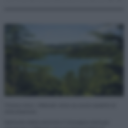
07.10.2024
crisi idrica
,
Nebrodi
,
spreco acqua
risuser
0
0
‘Il bosco etico’, i Nebrodi: verso un nuovo modello di
valorizzazione
Quella che vedete nella foto è l'immagine scelta per