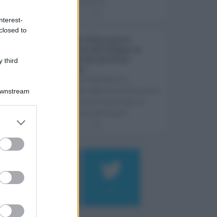
Fontanarossa. A ...
07.08.2026
0
nterest-
closed to
Sabrina Cillia nuova
direttrice del Cefpas: la
nomina del governo
 third
Schifani ...
Il governo Schifani ha
nominato Sabrina Cillia nuova
Downstream
direttrice del Centro per la
formazione permane ...
07.08.2026
0
Log In
assword
184
9