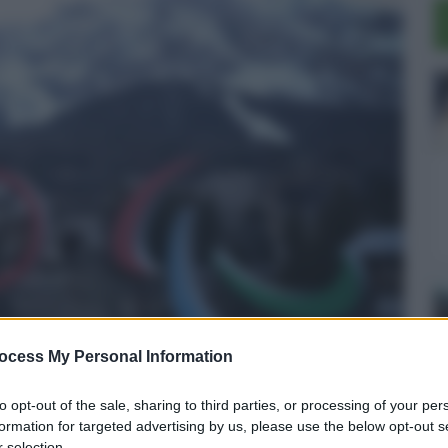
ocess My Personal Information
to opt-out of the sale, sharing to third parties, or processing of your per
augurale: armonia, spettacolo e
formation for targeted advertising by us, please use the below opt-out s
 selection.