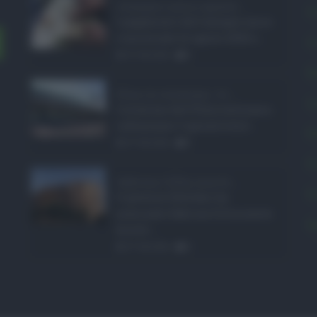
Assegno unico agosto ...
C
I pagamenti dell'assegno unico
e universale di agosto 2026 a ...
C
07.08.2026
0
E
Etna in eruzione, vo ...
L
L'eruzione dell'Etna continua a
influenzare l'operatività d ...
P
07.08.2026
0
P
Sabrina Cillia nuova ...
P
Il governo Schifani ha
nominato Sabrina Cillia nuova
S
direttr ...
07.08.2026
0