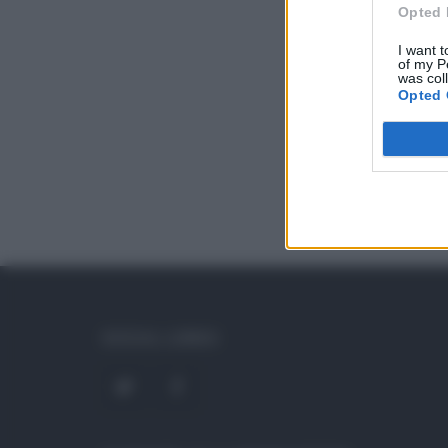
Opted 
I want t
of my P
was col
Opted 
SOCIAL LINKS