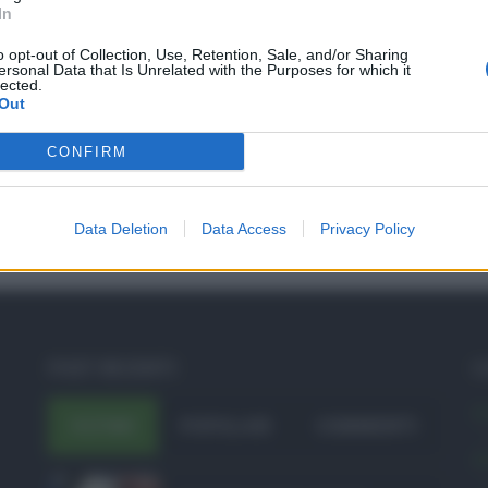
In
o opt-out of Collection, Use, Retention, Sale, and/or Sharing
ersonal Data that Is Unrelated with the Purposes for which it
lected.
Out
CONFIRM
Data Deletion
Data Access
Privacy Policy
POST RECENTI
C
A
ULTIMI
POPOLARI
COMMENTI
A