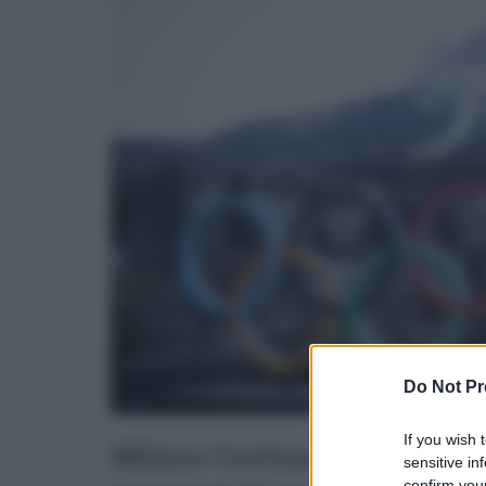
Do Not Pr
If you wish 
Milano-Cortina, cerimonia in
sensitive in
confirm your