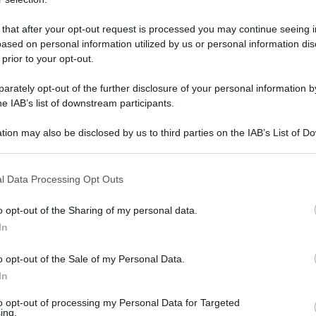
 that after your opt-out request is processed you may continue seeing i
ufficialmente il via con una cerimonia inaugurale che
ased on personal information utilized by us or personal information dis
intesa come incontro tra differenze, culture e territori. A
 prior to your opt-out.
rately opt-out of the further disclosure of your personal information by
he IAB’s list of downstream participants.
07.02.2026
olimpiadi
risuser
4
0
tion may also be disclosed by us to third parties on the IAB’s List of 
 that may further disclose it to other third parties.
o E-mail
l Data Processing Opt Outs
o opt-out of the Sharing of my personal data.
Reset password
dami
In
ti
Log In
Reset P
o opt-out of the Sale of my Personal Data.
In
to opt-out of processing my Personal Data for Targeted
ing.