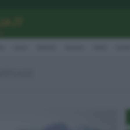
LIA.IT
ne
ia
Lavoro
Ambiente
Consumo
Sanità
Contatt
MPIADI