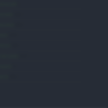
omunicati
6
onsumo
1.930
conomia
2.865
avoro
2.139
olitica
1.991
rimo piano
2.619
roposte
13
anità
1.962