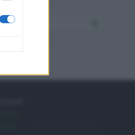
ATEGORIE
mbiente
1.404
ttualità
6.107