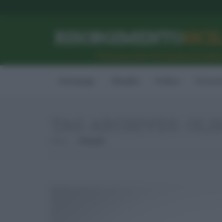
RISORGIMENTO
SICI
l’Unione dei #CittadiniPerBe
Homepage
Attualità
Politica
Econom
TAG ARCHIVES:
OLI
Home
Olimpiadi