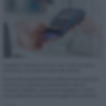
Pagamenti digitali in Sicilia: solo il 54% usa mezzi
elettronici, ma cresce la spinta dei giovani
Il vento della digitalizzazione soffia forte sull’Italia, ma
in Sicilia la resistenza al cambiamento è ancora
evidente.La Regione, assieme alla Sardegna, si trova a
metà strada tra la modernità dei pagamenti elettronici ...