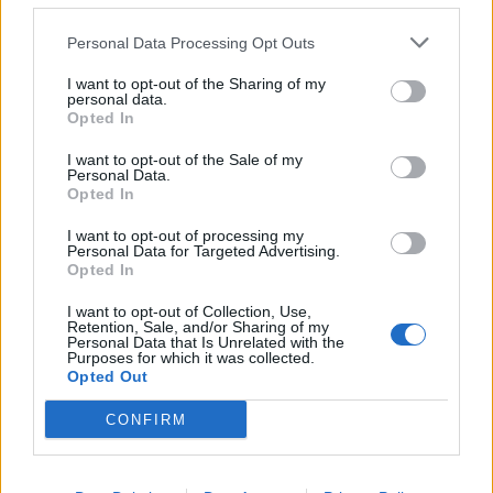
Economia
2.866
Personal Data Processing Opt Outs
This information may also be disclosed by us to third parties
on the IAB’s List of Downstream Participants that may further
Lavoro
2.139
I want to opt-out of the Sharing of my
disclose it to other third parties.
personal data.
Opted In
Politica
1.992
I want to opt-out of the Sale of my
Primo piano
2.620
Personal Data.
Opted In
Proposte
13
I want to opt-out of processing my
Personal Data for Targeted Advertising.
Sanità
1.962
Opted In
I want to opt-out of Collection, Use,
Retention, Sale, and/or Sharing of my
Personal Data that Is Unrelated with the
Purposes for which it was collected.
Opted Out
CONFIRM