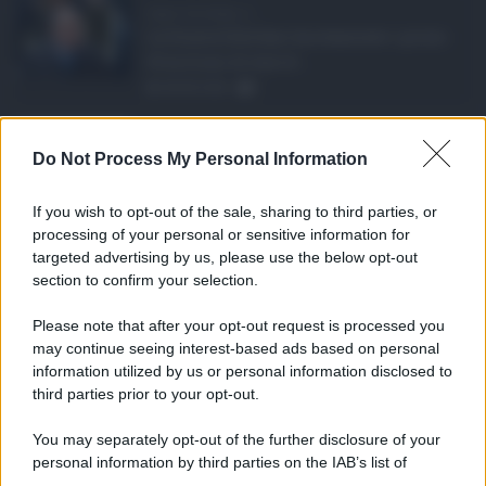
Super Zes Sicilia, d ...
La Giunta Schifani ha stanziato i primi
10 milioni di euro d ...
08.08.2026
1
Eventi in Sicilia ad ...
Do Not Process My Personal Information
La Sicilia si conferma anche nell’estate
2026 uno dei prin ...
If you wish to opt-out of the sale, sharing to third parties, or
07.08.2026
0
processing of your personal or sensitive information for
targeted advertising by us, please use the below opt-out
section to confirm your selection.
CATEGORIE
Please note that after your opt-out request is processed you
Ambiente
1.404
may continue seeing interest-based ads based on personal
information utilized by us or personal information disclosed to
Attualità
6.108
third parties prior to your opt-out.
Comunicati
6
You may separately opt-out of the further disclosure of your
personal information by third parties on the IAB’s list of
Consumo
1.930
downstream participants.