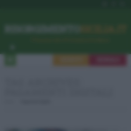
RISORGIMENTO
SICILIA.IT
l’Unione dei #CittadiniPerBene
ISCRIVITI
SEGNALA
TAG ARCHIVES:
PAGAMENTI DIGITALI
Home
Pagamenti Digitali