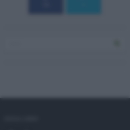
184
9
Log In
Ricordami
Registrati
Log In
Reset password
Log In
Reset Password
SOCIAL LINKS