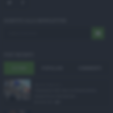
ISCRIVITI ALLA NEWSLETTER
POST RECENTI
ULTIMI
POPOLARI
COMMENTI
Manovra Sicilia da 2 ...
L’annuncio del varo in Giunta della
manovra in variazione ...
08.08.2026
0