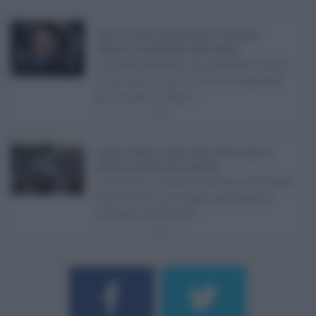
Super Zes Sicilia, dalla Regione 10 milioni per
sostenere gli investimenti delle imprese ...
La Giunta Schifani ha stanziato i primi
10 milioni di euro di risorse regionali
per avviare la Super ...
08.08.2026
1
Eventi in Sicilia ad agosto 2026: teatro, musica e
festival nei luoghi storici dell’Isola ...
La Sicilia si conferma anche nell’estate
2026 uno dei principali palcoscenici
culturali del Medite ...
07.08.2026
0
Username o E-mail