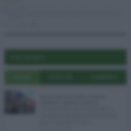
Consumo
16.10.2025
Banca D'Italia
,
Carte di Credito
,
cashless
,
contante
,
e-commerce
,
economia
,
innovazione tecnologica
,
pagamenti digitali
,
Sicilia
,
wallet
digitali
risuser
0
0
POST RECENTI
ULTIMI
POPOLARI
COMMENTI
Manovra Sicilia da 221 milioni, è scontro tra
maggioranza, opposizioni e sindacati ...
L’annuncio del varo in Giunta della
manovra in variazione di bilancio da
221 milioni di euro non s ...
08.08.2026
0