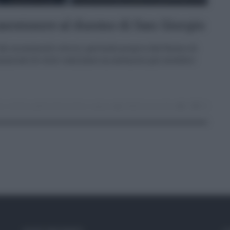
 ascensore al duomo di San Giorgio
 dei monumenti storici, partendo proprio dal Duomo di
unciato di voler realizzare un ascensore per accedere
he
,
cimiteri
,
partito democratico
,
ragusa
stefania zaccaria
0
25