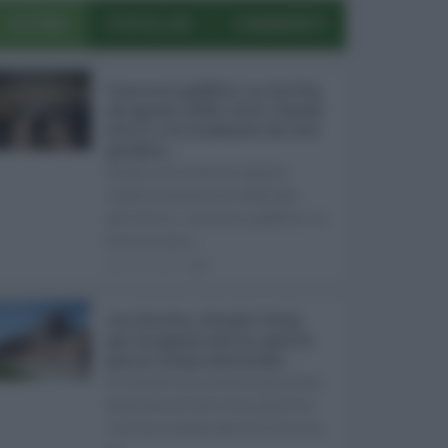
ULTIMI
POPOLARI
COMMENTI
Concorsi pubblici in Sicilia
ad agosto 2026: tutti i bandi
attivi e le scadenze da non
perdere ...
Anche nel mese di agosto,
tradizionalmente dedicato
alle ferie, i concorsi pubblici in
Sicilia non s ...
06.08.2026
0
Ars Sicilia, chiude l'Aula
per la pausa estiva: partiti
già in clima elettorale ...
Si chiude con un'altra giornata
dedicata all'attività ispettiva
l'ultima seduta dell'Ars Sicilia