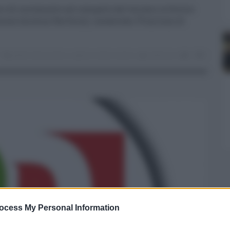
ze e di incremento nel comparto del turismo in Sicilia
one turistica 'See Sicily', costato ben 75 milioni di
partito democratico
,
regione sicilia
,
turismo
redazione
0
0
ocess My Personal Information