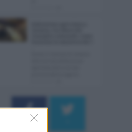
pr ...
06.08.2026
0
Definizione agevolata a
Catania, via libera del
Consiglio comunale: come
funziona la sanatoria dei t
...
Anche il Comune di Catania
aderisce alla definizione
agevolata delle entrate
prevista dalla Legge di ...
06.08.2026
0
184
9