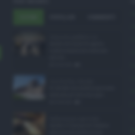
POST RECENTI
C
A
ULTIMI
POPOLARI
COMMENTI
A
Concorsi pubblici in ...
C
Anche nel mese di agosto,
tradizionalmente dedicato
C
alle fer ...
E
06.08.2026
0
L
Ars Sicilia, chiude ...
Si chiude con un'altra giornata
P
dedicata all'attività ispet ...
06.08.2026
0
P
P
Definizione agevolat ...
Anche il Comune di Catania
S
aderisce alla definizione