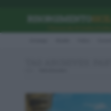
RISORGIMENTO
SICI
l’Unione dei #CittadiniPerBe
Homepage
Attualità
Politica
Econom
TAG ARCHIVES:
PAR
Home
Partito Democratico