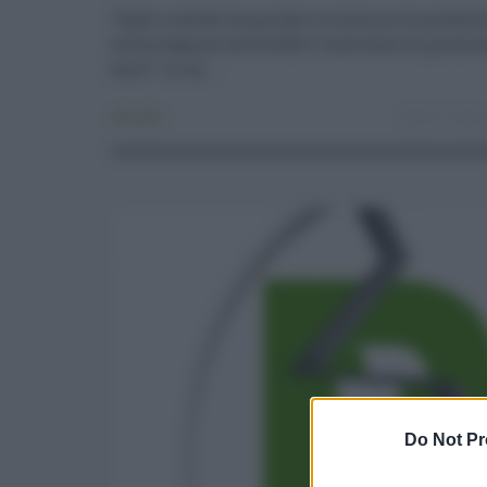
"Quali risultati ha portato in termini di presen
nella stagione estiva 2021 l'intervento di promozi
euro?". Lo ch ...
Attualità
27.11.2021
Do Not Pr