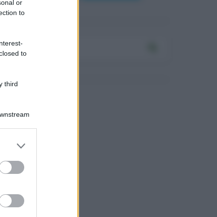
sonal or
ection to
nterest-
closed to
 third
Downstream
Log In
assword