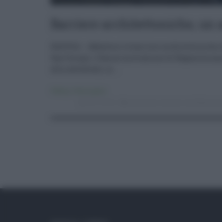
Barriere architettoniche, un
RAGUSA – Abbattere le barriere architettoniche
San Giorgio. L’Amministrazione di Ragusa ha ann
alla cattedrale, in ...
Politica
,
Primo piano
20.12.2016
ascensore
,
barriere architettonic