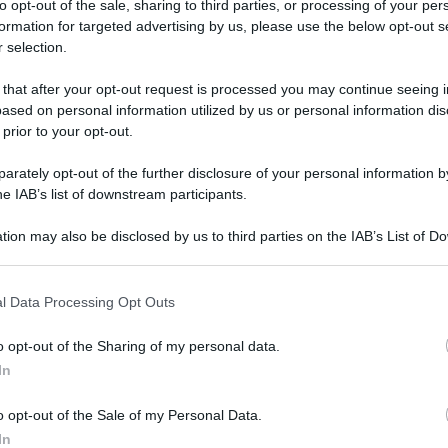
to opt-out of the sale, sharing to third parties, or processing of your per
formation for targeted advertising by us, please use the below opt-out s
 selection.
 that after your opt-out request is processed you may continue seeing i
ased on personal information utilized by us or personal information dis
 prior to your opt-out.
rately opt-out of the further disclosure of your personal information by
he IAB’s list of downstream participants.
le pulisce l’aria
tion may also be disclosed by us to third parties on the IAB’s List of 
 that may further disclose it to other third parties.
o E-mail
ll’interno del Partito democratico. Non è tanto una lotta
a un modo superato di intendere la politica che non
l Data Processing Opt Outs
o opt-out of the Sharing of my personal data.
Reset password
dami
In
ti
Log In
21.02.2017
partito democratico
Carlo Alberto Tregua
0
0
Reset P
o opt-out of the Sale of my Personal Data.
In