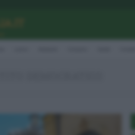
LIA.IT
ne
ia
Lavoro
Ambiente
Consumo
Sanità
Contatt
TITO DEMOCRATICO