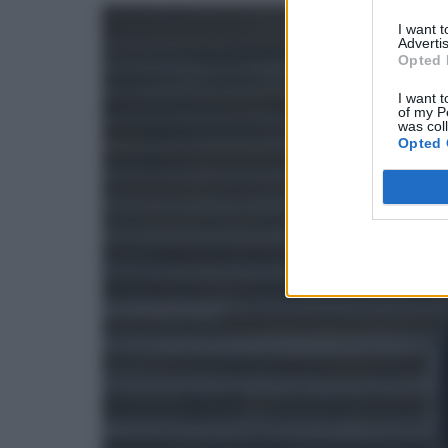
I want 
Advertis
Opted 
I want t
of my P
was col
Opted 