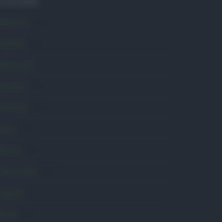
ATEGORIE
mbiente
1.404
ttualità
6.106
omunicati
6
onsumo
1.930
conomia
2.864
avoro
2.139
olitica
1.990
rimo piano
2.619
roposte
13
anità
1.962