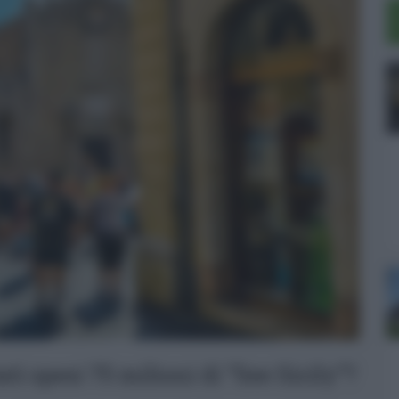
ti spesi 75 milioni di “See Sicily”?