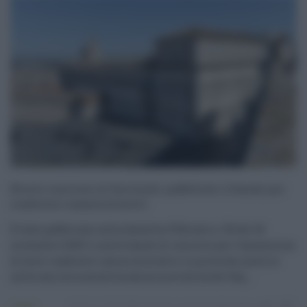
Nuovo concorso al Quirinale: pubblicato il bando per
coadiutori amministrativi
È stato pubblicato sulla Gazzetta Ufficiale n. 90 del 18
novembre 2025 il nuovo bando di concorso per l’assunzione
di dieci coadiutori amministrativi in prova da inserire
nella carriera esecutiva amministrativa del Seg ...