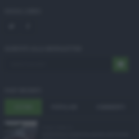
SOCIAL LINKS
ISCRIVITI ALLA NEWSLETTER
POST RECENTI
ULTIMI
POPOLARI
COMMENTI
Eventi in Sicilia ad ...
La Sicilia si conferma anche nell’estate