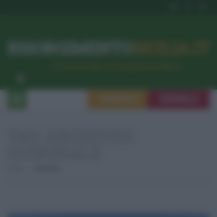
RISORGIMENTO
SICILIA.IT
l’Unione dei #CittadiniPerBene
ISCRIVITI
SEGNALA
TAG ARCHIVES:
QUIRINALE
Home
Quirinale