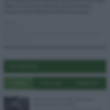
Internazionale della Festa della donna che si celebra oggi,
8 Marzo. Cerimonia in Quirinale, alla presenza del
Presidente Sergio Mattarella e delle alte cariche ...
Attualità
08.03.2021
8 marzo
,
festa della donna
,
mario draghi
,
quirinale
,
Sergio Mattarella
risuser
0
0
POST RECENTI
ULTIMI
POPOLARI
COMMENTI
Eventi in Sicilia ad agosto 2026: teatro, musica e
festival nei luoghi storici dell’Isola ...
La Sicilia si conferma anche nell’estate