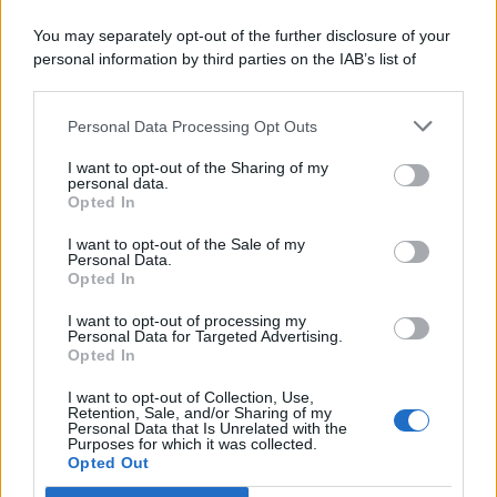
Comunicati
6
You may separately opt-out of the further disclosure of your
personal information by third parties on the IAB’s list of
Consumo
1.930
downstream participants.
Economia
2.865
Personal Data Processing Opt Outs
This information may also be disclosed by us to third parties
on the IAB’s List of Downstream Participants that may further
Lavoro
2.139
I want to opt-out of the Sharing of my
disclose it to other third parties.
personal data.
Opted In
Politica
1.991
I want to opt-out of the Sale of my
Primo piano
2.619
Personal Data.
Opted In
Proposte
13
I want to opt-out of processing my
Personal Data for Targeted Advertising.
Sanità
1.962
Opted In
I want to opt-out of Collection, Use,
Retention, Sale, and/or Sharing of my
Personal Data that Is Unrelated with the
Purposes for which it was collected.
Opted Out