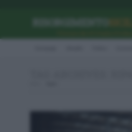
RISORGIMENTO
SICI
l’Unione dei #CittadiniPerBe
Homepage
Attualità
Politica
Econom
TAG ARCHIVES:
RIP
Home
Ripam