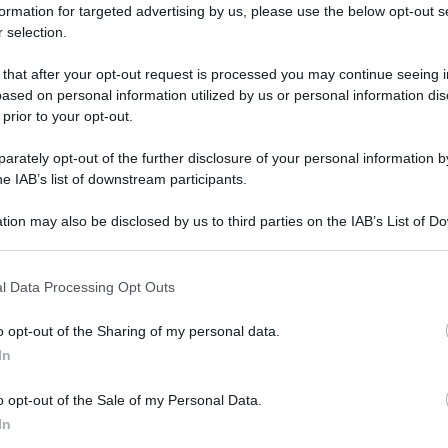
formation for targeted advertising by us, please use the below opt-out s
 selection.
 2026, che mette a disposizione 1.340 posti a tempo pieno
 that after your opt-out request is processed you may continue seeing i
’Area Elevate professionalità in diverse amministrazioni
ased on personal information utilized by us or personal information dis
 prior to your opt-out.
13.01.2026
Concorso
,
ripam
risuser
0
0
rately opt-out of the further disclosure of your personal information by
he IAB’s list of downstream participants.
tion may also be disclosed by us to third parties on the IAB’s List of 
 that may further disclose it to other third parties.
o E-mail
l Data Processing Opt Outs
o opt-out of the Sharing of my personal data.
Reset password
dami
In
ti
Log In
Reset P
o opt-out of the Sale of my Personal Data.
In