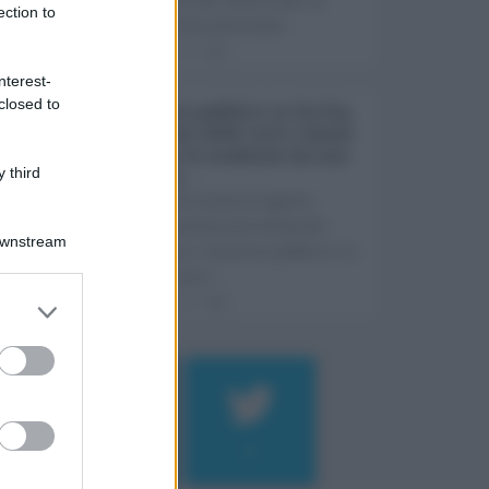
ection to
formazione permane ...
07.08.2026
0
nterest-
closed to
Concorsi pubblici in Sicilia
ad agosto 2026: tutti i bandi
attivi e le scadenze da non
 third
perdere ...
Anche nel mese di agosto,
tradizionalmente dedicato
Downstream
alle ferie, i concorsi pubblici in
Sicilia non s ...
06.08.2026
0
Log In
assword
184
9