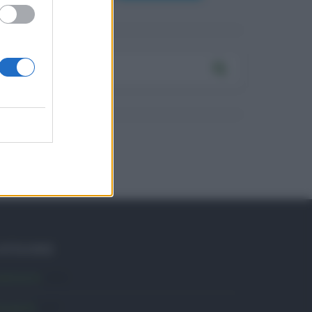
ATEGORIE
mbiente
1.404
ttualità
6.107