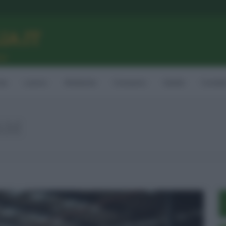
LIA.IT
ne
ia
Lavoro
Ambiente
Consumo
Sanità
Contatt
AM