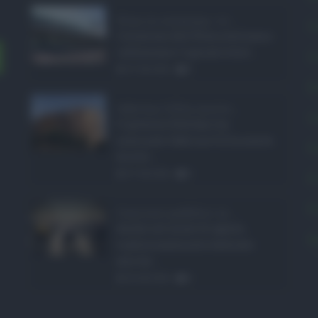
Etna in eruzione, vo ...
C
L'eruzione dell'Etna continua a
influenzare l'operatività d ...
C
07.08.2026
0
E
Sabrina Cillia nuova ...
L
Il governo Schifani ha
nominato Sabrina Cillia nuova
P
direttr ...
07.08.2026
0
P
P
Concorsi pubblici in ...
Anche nel mese di agosto,
S
tradizionalmente dedicato
alle fer ...
06.08.2026
0