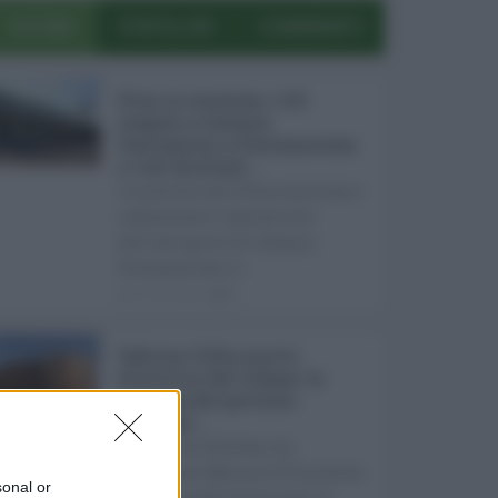
ULTIMI
POPOLARI
COMMENTI
Etna in eruzione, voli
sospesi a Catania:
limitazioni a Fontanarossa
e voli dirottati ...
L'eruzione dell'Etna continua a
influenzare l'operatività
dell'aeroporto di Catania
Fontanarossa. A ...
07.08.2026
0
Sabrina Cillia nuova
direttrice del Cefpas: la
nomina del governo
Schifani ...
Il governo Schifani ha
nominato Sabrina Cillia nuova
sonal or
direttrice del Centro per la