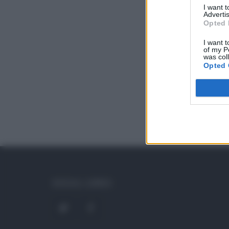
I want 
Advertis
Opted 
I want t
of my P
was col
Opted 
SOCIAL LINKS