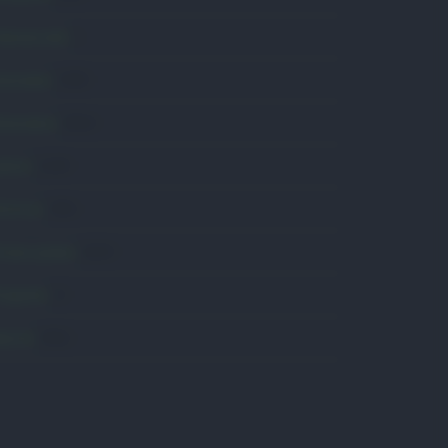
omunicati
6
onsumo
1.930
conomia
2.864
avoro
2.139
olitica
1.991
rimo piano
2.619
roposte
13
anità
1.962