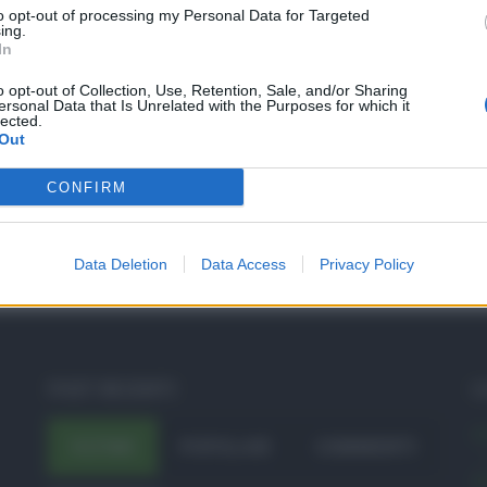
to opt-out of processing my Personal Data for Targeted
ing.
In
o opt-out of Collection, Use, Retention, Sale, and/or Sharing
ersonal Data that Is Unrelated with the Purposes for which it
lected.
Out
CONFIRM
Data Deletion
Data Access
Privacy Policy
POST RECENTI
C
A
ULTIMI
POPOLARI
COMMENTI
A