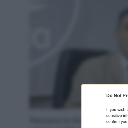
Do Not Pr
If you wish 
sensitive in
Vannacci in Sicilia: “Sanità e 
confirm your