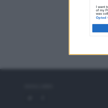
I want t
of my P
was col
Opted 
SOCIAL LINKS