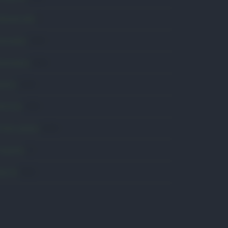
omunicati
6
onsumo
1.930
conomia
2.866
avoro
2.139
olitica
1.992
rimo piano
2.620
roposte
13
anità
1.962