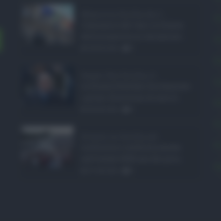
Manovra Sicilia da 2 ...
C
L’annuncio del varo in Giunta
della manovra in variazione ...
C
08.08.2026
0
E
Super Zes Sicilia, d ...
L
La Giunta Schifani ha stanziato
i primi 10 milioni di euro d ...
P
08.08.2026
0
P
Eventi in Sicilia ad ...
P
La Sicilia si conferma anche
nell’estate 2026 uno dei prin ...
S
07.08.2026
0