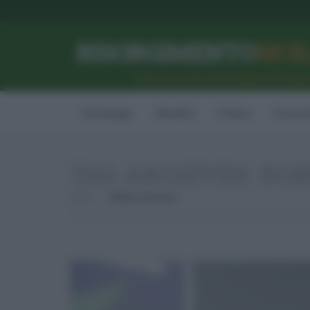
RISORGIMENTO
SICI
l’Unione dei #CittadiniPerBe
Homepage
Attualità
Politica
Econom
TAG ARCHIVES:
ROB
Home
Roberto Vannacci