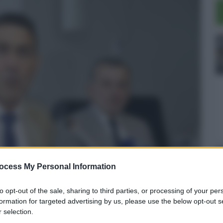
ocess My Personal Information
to opt-out of the sale, sharing to third parties, or processing of your per
formation for targeted advertising by us, please use the below opt-out s
infrastrutture tra le principali
 selection.