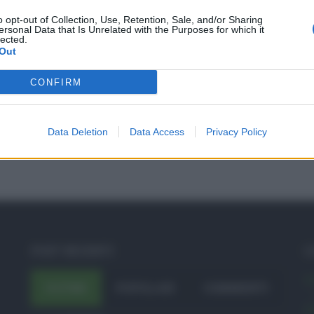
o opt-out of Collection, Use, Retention, Sale, and/or Sharing
ersonal Data that Is Unrelated with the Purposes for which it
lected.
Out
CONFIRM
Data Deletion
Data Access
Privacy Policy
POST RECENTI
C
A
ULTIMI
POPOLARI
COMMENTI
A