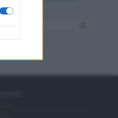
ATEGORIE
mbiente
1.404
ttualità
6.108