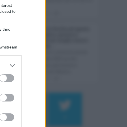
nterest-
Super ...
closed to
08.08.2026
0
Eventi in Sicilia ad agosto
 third
2026: teatro, musica e
festival nei luoghi storici
dell’Isola ...
Downstream
La Sicilia si conferma anche
nell’estate 2026 uno dei
principali palcoscenici
culturali del Medite ...
07.08.2026
0
Log In
assword
184
9