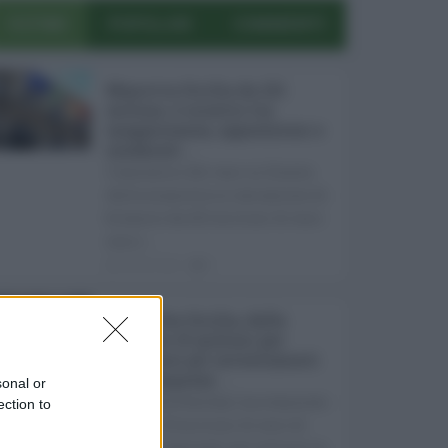
ULTIMI
POPOLARI
COMMENTI
Manovra Sicilia da 221
milioni, è scontro tra
maggioranza, opposizioni e
sindacati ...
L’annuncio del varo in Giunta
della manovra in variazione di
bilancio da 221 milioni di euro
non s ...
08.08.2026
0
Super Zes Sicilia, dalla
Regione 10 milioni per
sostenere gli investimenti
delle imprese ...
sonal or
La Giunta Schifani ha stanziato
ection to
i primi 10 milioni di euro di
risorse regionali per avviare la