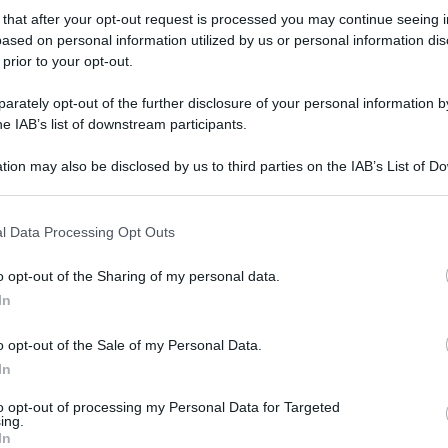
 that after your opt-out request is processed you may continue seeing i
ased on personal information utilized by us or personal information dis
on una tappa a Milazzo, nel Messinese, dove il generale ha
 prior to your opt-out.
 del territorio. Al centro del suo intervento, le
rately opt-out of the further disclosure of your personal information by
he IAB’s list of downstream participants.
01.06.2026
roberto vannacci
,
Sicilia
risuser
0
0
tion may also be disclosed by us to third parties on the IAB’s List of 
 that may further disclose it to other third parties.
o E-mail
l Data Processing Opt Outs
o opt-out of the Sharing of my personal data.
Reset password
dami
In
ti
Log In
Reset P
o opt-out of the Sale of my Personal Data.
In
to opt-out of processing my Personal Data for Targeted
ing.
In