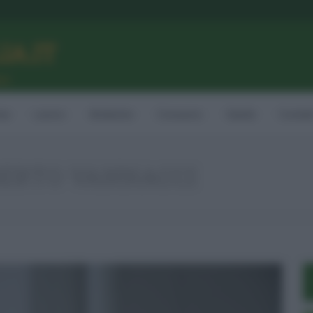
LIA.IT
ne
ia
Lavoro
Ambiente
Consumo
Sanità
Contatt
ERTO VANNACCI