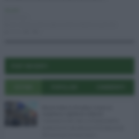
Attualità
05.03.2021
beni culturali
,
modica
,
regione siciliana
,
Salvatore Quasimodo
risuser
0
0
POST RECENTI
ULTIMI
POPOLARI
COMMENTI
Manovra Sicilia da 221 milioni, è scontro tra
maggioranza, opposizioni e sindacati ...
L’annuncio del varo in Giunta della
manovra in variazione di bilancio da
221 milioni di euro non s ...