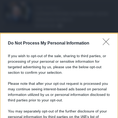
Super Zes Sicilia, d ...
La Giunta Schifani ha stanziato i primi
10 milioni di euro d ...
08.08.2026
0
Eventi in Sicilia ad ...
Do Not Process My Personal Information
La Sicilia si conferma anche nell’estate
2026 uno dei prin ...
If you wish to opt-out of the sale, sharing to third parties, or
07.08.2026
0
processing of your personal or sensitive information for
targeted advertising by us, please use the below opt-out
section to confirm your selection.
CATEGORIE
Please note that after your opt-out request is processed you
Ambiente
1.404
may continue seeing interest-based ads based on personal
information utilized by us or personal information disclosed to
Attualità
6.108
third parties prior to your opt-out.
Comunicati
6
You may separately opt-out of the further disclosure of your
personal information by third parties on the IAB’s list of