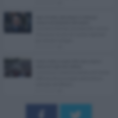
08.08.2026
0
Super Zes Sicilia, dalla Regione 10 milioni per
sostenere gli investimenti delle imprese ...
La Giunta Schifani ha stanziato i primi
10 milioni di euro di risorse regionali
per avviare la Super ...
08.08.2026
0
Eventi in Sicilia ad agosto 2026: teatro, musica e
festival nei luoghi storici dell’Isola ...
La Sicilia si conferma anche nell’estate
2026 uno dei principali palcoscenici
culturali del Medite ...
07.08.2026
0
Username o E-mail