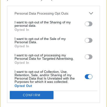
Consumo
1.930
downstream participants.
Economia
2.866
Personal Data Processing Opt Outs
This information may also be disclosed by us to third parties
on the IAB’s List of Downstream Participants that may further
Lavoro
2.139
I want to opt-out of the Sharing of my
disclose it to other third parties.
personal data.
Opted In
Politica
1.992
I want to opt-out of the Sale of my
Primo piano
2.620
Personal Data.
Opted In
Proposte
13
I want to opt-out of processing my
Personal Data for Targeted Advertising.
Sanità
1.962
Opted In
I want to opt-out of Collection, Use,
Retention, Sale, and/or Sharing of my
Personal Data that Is Unrelated with the
Purposes for which it was collected.
Opted Out
CONFIRM