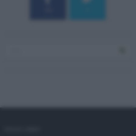
184
9
Log In
Ricordami
Registrati
Log In
Reset password
Log In
Reset Password
SOCIAL LINKS