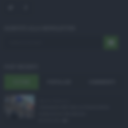
ISCRIVITI ALLA NEWSLETTER
POST RECENTI
ULTIMI
POPOLARI
COMMENTI
Manovra Sicilia da 2 ...
L’annuncio del varo in Giunta della
manovra in variazione ...
08.08.2026
0