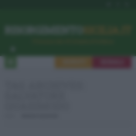
RISORGIMENTO
SICILIA.IT
l’Unione dei #CittadiniPerBene
ISCRIVITI
SEGNALA
TAG ARCHIVES:
SALVATORE
QUASIMODO
Home
Salvatore Quasimodo