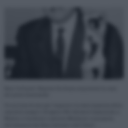
Beni Culturali: Regione Siciliana acquisterà la casa
del poeta Quasimodo
Un milione di euro per l'acquisto e la valorizzazione della
casa dove nacque il 20 agosto 1901, Salvatore Quasimodo, a
Modica. Lo ha deciso il governo Musumeci, su proposta
dell'assessore dei Beni culturali e dell'Identi ...