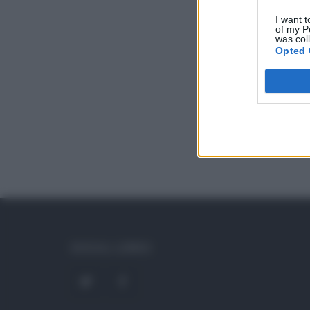
I want t
of my P
was col
Opted 
SOCIAL LINKS