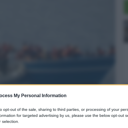
ocess My Personal Information
to opt-out of the sale, sharing to third parties, or processing of your per
formation for targeted advertising by us, please use the below opt-out s
timo saluto a Vivian
 selection.