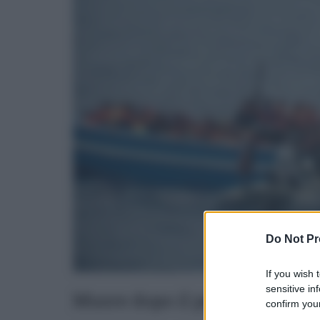
Do Not Pr
If you wish 
sensitive in
Muore dopo il parto, ieri l’ul
confirm your