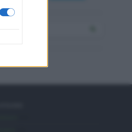
ATEGORIE
mbiente
1.404
ttualità
6.108