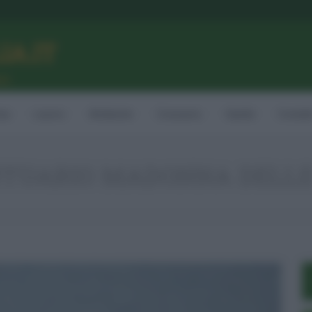
LIA.IT
ne
ia
Lavoro
Ambiente
Consumo
Sanità
Contatt
TUARIO MADONNA DELLE