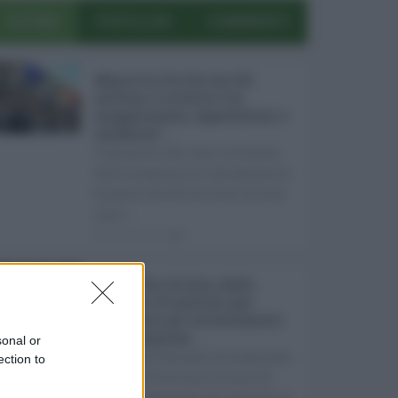
ULTIMI
POPOLARI
COMMENTI
Manovra Sicilia da 221
milioni, è scontro tra
maggioranza, opposizioni e
sindacati ...
L’annuncio del varo in Giunta
della manovra in variazione di
bilancio da 221 milioni di euro
non s ...
08.08.2026
0
Super Zes Sicilia, dalla
Regione 10 milioni per
sostenere gli investimenti
delle imprese ...
sonal or
La Giunta Schifani ha stanziato
ection to
i primi 10 milioni di euro di
risorse regionali per avviare la