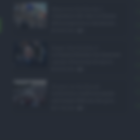
Manovra Sicilia da 2 ...
C
L’annuncio del varo in Giunta
della manovra in variazione ...
C
08.08.2026
0
E
Super Zes Sicilia, d ...
L
La Giunta Schifani ha stanziato
i primi 10 milioni di euro d ...
P
08.08.2026
0
P
Eventi in Sicilia ad ...
P
La Sicilia si conferma anche
nell’estate 2026 uno dei prin ...
S
07.08.2026
0