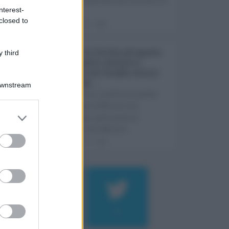
nterest-
Super ...
closed to
08.08.2026
0
Eventi in Sicilia ad agosto
 third
2026: teatro, musica e
festival nei luoghi storici
dell’Isola ...
Downstream
La Sicilia si conferma anche
nell’estate 2026 uno dei
principali palcoscenici
culturali del Medite ...
07.08.2026
0
Log In
assword
184
9