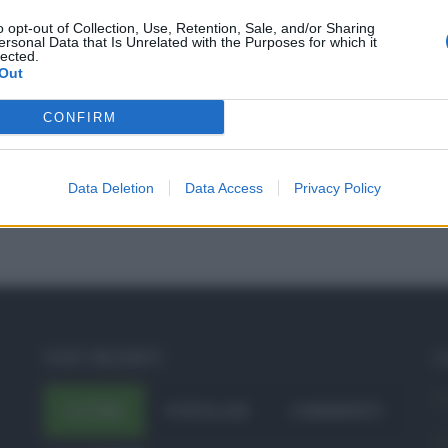
o opt-out of Collection, Use, Retention, Sale, and/or Sharing
ersonal Data that Is Unrelated with the Purposes for which it
lected.
Out
CONFIRM
Data Deletion
Data Access
Privacy Policy
POST RECENTI
C
A
ULTIMI
POPOLARI
COMMENTI
A