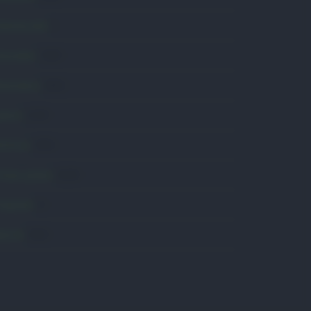
omunicati
6
onsumo
1.930
conomia
2.866
avoro
2.139
olitica
1.992
rimo piano
2.620
roposte
13
anità
1.962