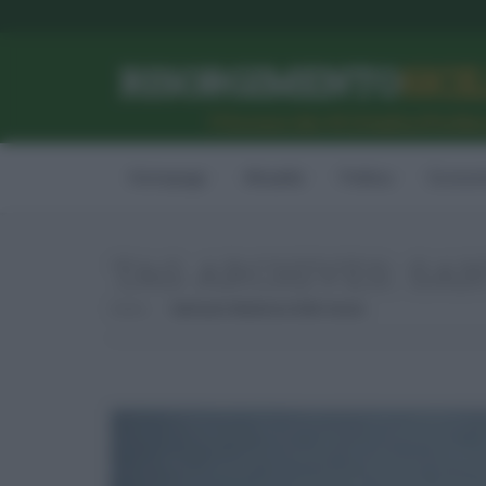
RISORGIMENTO
SICI
l’Unione dei #CittadiniPerBe
Homepage
Attualità
Politica
Econom
TAG ARCHIVES:
SAN
Home
Santuario Madonna Delle Grazie