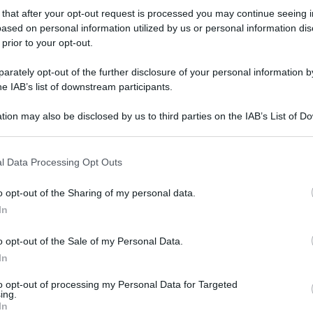
a luce il proprio bambino. Vivian, 23 anni, è arrivata a
 that after your opt-out request is processed you may continue seeing i
prodano giornalmente nella nostra costa, insieme al
ased on personal information utilized by us or personal information dis
 prior to your opt-out.
rately opt-out of the further disclosure of your personal information by
he IAB’s list of downstream participants.
ozzallo
,
santuario madonna delle grazie
stefania zaccaria
0
tion may also be disclosed by us to third parties on the IAB’s List of 
 that may further disclose it to other third parties.
o E-mail
l Data Processing Opt Outs
o opt-out of the Sharing of my personal data.
Reset password
dami
In
ti
Log In
Reset P
o opt-out of the Sale of my Personal Data.
In
to opt-out of processing my Personal Data for Targeted
ing.
In