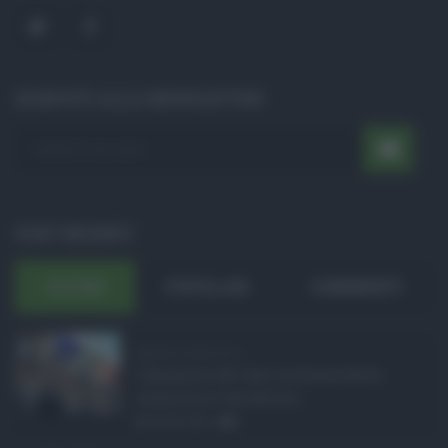
ISCRIVITI ALLA NEWSLETTER
POST RECENTI
ULTIMI
POPOLARI
COMMENTI
Manovra Sicilia da 2 ...
L’annuncio del varo in Giunta della
manovra in variazione ...
08.08.2026
0