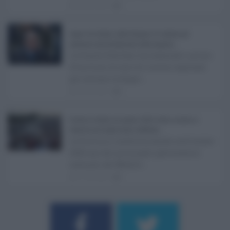
08.08.2026
0
Super Zes Sicilia, dalla Regione 10 milioni per
sostenere gli investimenti delle imprese ...
La Giunta Schifani ha stanziato i primi
10 milioni di euro di risorse regionali
per avviare la Super ...
08.08.2026
0
Eventi in Sicilia ad agosto 2026: teatro, musica e
festival nei luoghi storici dell’Isola ...
La Sicilia si conferma anche nell’estate
2026 uno dei principali palcoscenici
culturali del Medite ...
07.08.2026
0
Username o E-mail