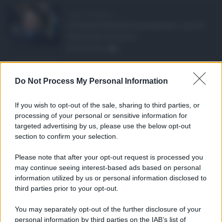
Super Zes Sicilia, d ...
La Giunta Schifani ha stanziato i primi
10 milioni di euro d ...
08.08.2026
0
Eventi in Sicilia ad ...
Do Not Process My Personal Information
La Sicilia si conferma anche nell’estate
2026 uno dei prin ...
If you wish to opt-out of the sale, sharing to third parties, or
07.08.2026
0
processing of your personal or sensitive information for
targeted advertising by us, please use the below opt-out
section to confirm your selection.
CATEGORIE
Please note that after your opt-out request is processed you
Ambiente
1.404
may continue seeing interest-based ads based on personal
information utilized by us or personal information disclosed to
Attualità
6.108
third parties prior to your opt-out.
Comunicati
6
You may separately opt-out of the further disclosure of your
personal information by third parties on the IAB’s list of