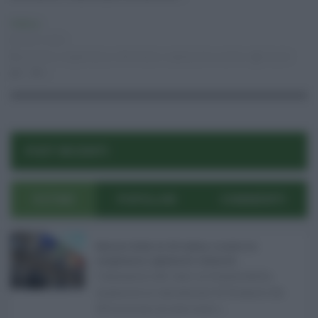
Politica
08.01.2026
giustizia
,
magistratura
,
referendum
,
separazione carriere
risuser
0
0
POST RECENTI
ULTIMI
POPOLARI
COMMENTI
Manovra Sicilia da 221 milioni, è scontro tra
maggioranza, opposizioni e sindacati ...
L’annuncio del varo in Giunta della
manovra in variazione di bilancio da
221 milioni di euro non s ...