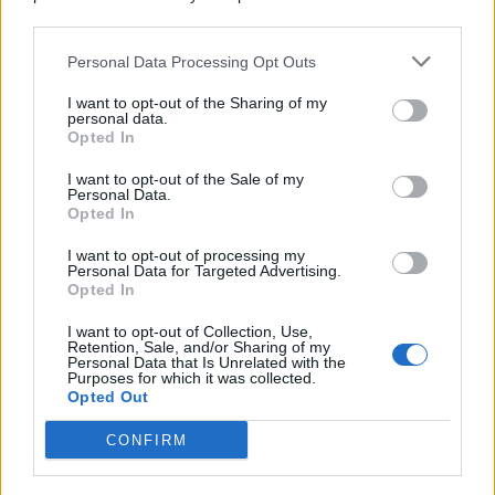
Consumo
1.930
downstream participants.
Economia
2.866
Personal Data Processing Opt Outs
This information may also be disclosed by us to third parties
on the IAB’s List of Downstream Participants that may further
Lavoro
2.139
I want to opt-out of the Sharing of my
disclose it to other third parties.
personal data.
Opted In
Politica
1.992
I want to opt-out of the Sale of my
Primo piano
2.620
Personal Data.
Opted In
Proposte
13
I want to opt-out of processing my
Personal Data for Targeted Advertising.
Sanità
1.962
Opted In
I want to opt-out of Collection, Use,
Retention, Sale, and/or Sharing of my
Personal Data that Is Unrelated with the
Purposes for which it was collected.
Opted Out
CONFIRM