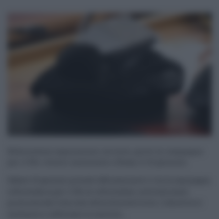
Referendum separazione carriere, parte la campagna
per il No: evento nazionale a Roma il 10 gennaio
Sabato 10 gennaio prende ufficialmente il via la campagna
referendaria per il No al referendum costituzionale,
promossa dal Comitato della Società Civile. L’obiettivo è
sostenere e rafforzare la raccolta ...