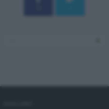
184
9
Log In
Ricordami
Registrati
Log In
Reset password
Log In
Reset Password
SOCIAL LINKS