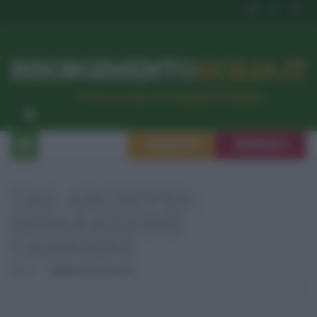
RISORGIMENTO
SICILIA.IT
l’Unione dei #CittadiniPerBene
ISCRIVITI
SEGNALA
TAG ARCHIVES:
SEPARAZIONE
CARRIERE
Home
Separazione Carriere