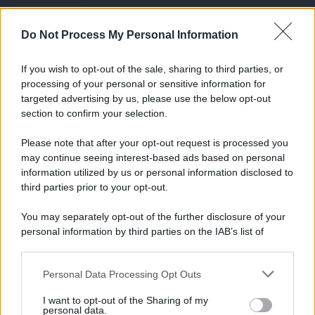
Eventi in Sicilia ad ...
Do Not Process My Personal Information
La Sicilia si conferma anche nell’estate
2026 uno dei prin ...
If you wish to opt-out of the sale, sharing to third parties, or
07.08.2026
0
processing of your personal or sensitive information for
targeted advertising by us, please use the below opt-out
section to confirm your selection.
CATEGORIE
Please note that after your opt-out request is processed you
Ambiente
1.404
may continue seeing interest-based ads based on personal
information utilized by us or personal information disclosed to
Attualità
6.108
third parties prior to your opt-out.
Comunicati
6
You may separately opt-out of the further disclosure of your
personal information by third parties on the IAB’s list of
Consumo
1.930
downstream participants.
Economia
2.866
Personal Data Processing Opt Outs
This information may also be disclosed by us to third parties
on the IAB’s List of Downstream Participants that may further
Lavoro
2.139
I want to opt-out of the Sharing of my
disclose it to other third parties.
personal data.