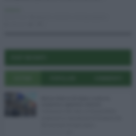
Ambiente
26.01.2021
Agrigento
,
mareamico
,
tartaruga agrigento
redazione
0
0
POST RECENTI
ULTIMI
POPOLARI
COMMENTI
Manovra Sicilia da 221 milioni, è scontro tra
maggioranza, opposizioni e sindacati ...
L’annuncio del varo in Giunta della
manovra in variazione di bilancio da
221 milioni di euro non s ...
08.08.2026
0