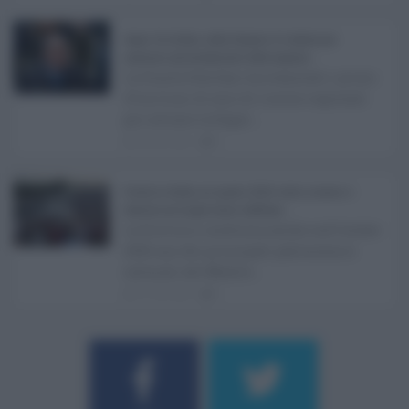
Super Zes Sicilia, dalla Regione 10 milioni per
sostenere gli investimenti delle imprese ...
La Giunta Schifani ha stanziato i primi
10 milioni di euro di risorse regionali
per avviare la Super ...
08.08.2026
0
Eventi in Sicilia ad agosto 2026: teatro, musica e
festival nei luoghi storici dell’Isola ...
La Sicilia si conferma anche nell’estate
2026 uno dei principali palcoscenici
culturali del Medite ...
07.08.2026
0
Username o E-mail