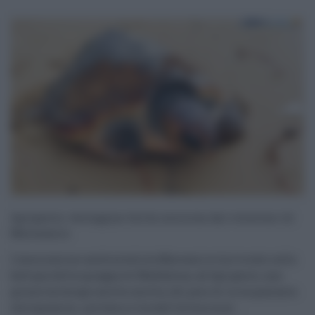
Agrigento, testuggine ferita soccorsa dai volontari di
Mareamico
L'associazione ambientalista Mareamico ha trovato sulla
battigia della spiaggia di Maddalusa, ad Agrigento, una
grossa tartaruga caretta caretta, del peso di circa quaranta
chilogrammi, portata a riva dall'ultima mar ...