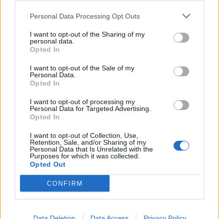
Economia
2.866
Personal Data Processing Opt Outs
This information may also be disclosed by us to third parties
on the IAB’s List of Downstream Participants that may further
Lavoro
2.139
I want to opt-out of the Sharing of my
disclose it to other third parties.
personal data.
Opted In
Politica
1.992
I want to opt-out of the Sale of my
Primo piano
2.620
Personal Data.
Opted In
Proposte
13
I want to opt-out of processing my
Personal Data for Targeted Advertising.
Sanità
1.962
Opted In
I want to opt-out of Collection, Use,
Retention, Sale, and/or Sharing of my
Personal Data that Is Unrelated with the
Purposes for which it was collected.
Opted Out
CONFIRM
Data Deletion
Data Access
Privacy Policy