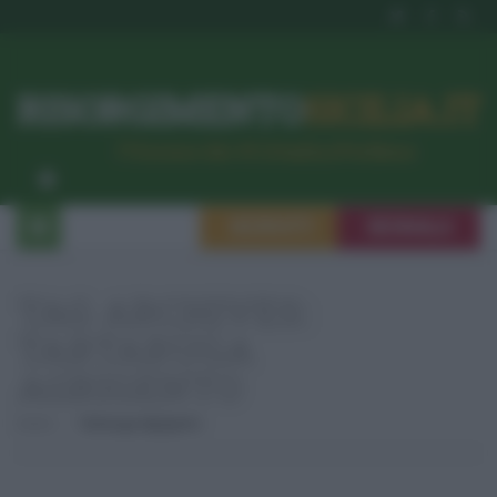
RISORGIMENTO
SICILIA.IT
l’Unione dei #CittadiniPerBene
ISCRIVITI
SEGNALA
TAG ARCHIVES:
TARTARUGA
AGRIGENTO
Home
Tartaruga Agrigento