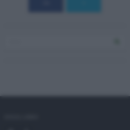
184
9
Log In
Ricordami
Registrati
Log In
Reset password
Log In
Reset Password
SOCIAL LINKS