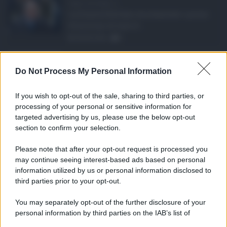
Super Zes Sicilia, d ...
La Giunta Schifani ha stanziato i primi
10 milioni di euro d ...
08.08.2026
0
Eventi in Sicilia ad ...
Do Not Process My Personal Information
La Sicilia si conferma anche nell’estate
2026 uno dei prin ...
If you wish to opt-out of the sale, sharing to third parties, or
07.08.2026
0
processing of your personal or sensitive information for
targeted advertising by us, please use the below opt-out
section to confirm your selection.
CATEGORIE
Please note that after your opt-out request is processed you
Ambiente
1.404
may continue seeing interest-based ads based on personal
information utilized by us or personal information disclosed to
Attualità
6.108
third parties prior to your opt-out.
Comunicati
6
You may separately opt-out of the further disclosure of your
personal information by third parties on the IAB’s list of
Consumo
1.930
downstream participants.