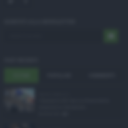
ISCRIVITI ALLA NEWSLETTER
POST RECENTI
ULTIMI
POPOLARI
COMMENTI
Manovra Sicilia da 2 ...
L’annuncio del varo in Giunta della
manovra in variazione ...
08.08.2026
0