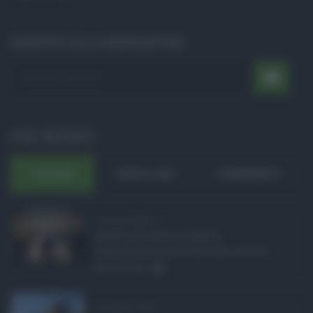
ISCRIVITI ALLA NEWSLETTER
POST RECENTI
ULTIMI
POPOLARI
COMMENTI
Concorsi pubblici in ...
Anche nel mese di agosto,
tradizionalmente dedicato alle fer ...
06.08.2026
0
Ars Sicilia, chiude ...