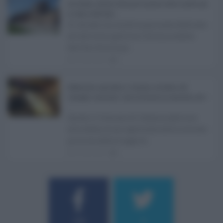
Ars Sicilia, chiude l'Aula per la pausa estiva: partiti già
in clima elettorale ...
Si chiude con un'altra giornata dedicata
all'attività ispettiva l'ultima seduta
dell'Ars Sicilia pr ...
06.08.2026
0
Definizione agevolata a Catania, via libera del
Consiglio comunale: come funziona la sanatoria dei t
...
Anche il Comune di Catania aderisce
alla definizione agevolata delle entrate
prevista dalla Legge di ...
06.08.2026
0
Username o E-mail
184
9