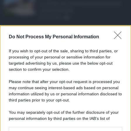
Si chiude con un'altra giornata dedicata
all'attività ispet ...
06.08.2026
0
Definizione agevolat ...
Do Not Process My Personal Information
Anche il Comune di Catania aderisce
alla definizione agevola ...
If you wish to opt-out of the sale, sharing to third parties, or
06.08.2026
0
processing of your personal or sensitive information for
targeted advertising by us, please use the below opt-out
section to confirm your selection.
CATEGORIE
Please note that after your opt-out request is processed you
Ambiente
1.404
may continue seeing interest-based ads based on personal
information utilized by us or personal information disclosed to
Attualità
6.106
third parties prior to your opt-out.
Comunicati
6
You may separately opt-out of the further disclosure of your
personal information by third parties on the IAB’s list of
Consumo
1.930
downstream participants.