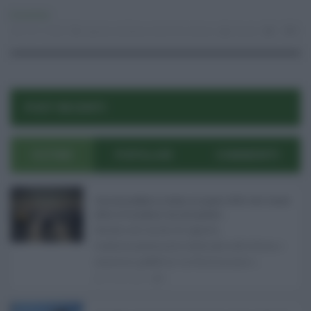
Economia
14.11.2025
regione siciliana
,
terme di sciacca
risuser
1
0
POST RECENTI
ULTIMI
POPOLARI
COMMENTI
Concorsi pubblici in Sicilia ad agosto 2026: tutti i bandi
attivi e le scadenze da non perdere ...
Anche nel mese di agosto,
tradizionalmente dedicato alle ferie, i
concorsi pubblici in Sicilia non s ...
06.08.2026
0