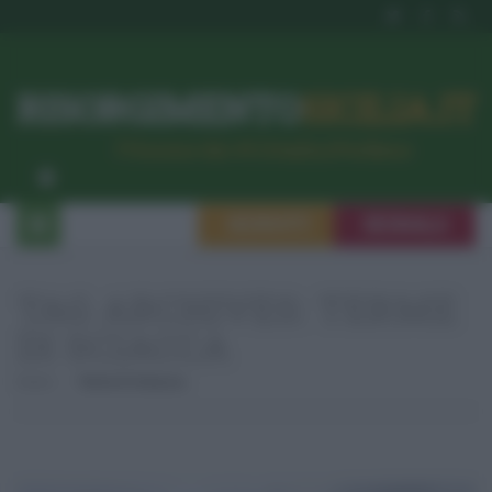
RISORGIMENTO
SICILIA.IT
l’Unione dei #CittadiniPerBene
ISCRIVITI
SEGNALA
TAG ARCHIVES:
TERME
DI SCIACCA
Home
Terme Di Sciacca