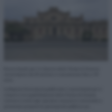
Nuovo bando per il rilancio delle Terme di Sciacca:
investimenti da 50 milioni e concessione fino a 99
anni
La Regione Siciliana ha pubblicato il nuovo bando per il
rilancio e la riqualificazione delle Terme di Sciacca.
L’avviso è rivolto agli operatori economici interessati a
presentare proposte di partenariato pubblico-pri ...