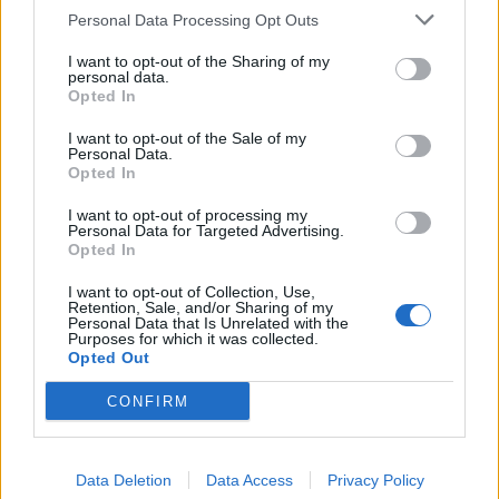
Economia
2.864
Personal Data Processing Opt Outs
This information may also be disclosed by us to third parties
on the IAB’s List of Downstream Participants that may further
Lavoro
2.139
I want to opt-out of the Sharing of my
disclose it to other third parties.
personal data.
Opted In
Politica
1.990
I want to opt-out of the Sale of my
Primo piano
2.619
Personal Data.
Opted In
Proposte
13
I want to opt-out of processing my
Personal Data for Targeted Advertising.
Sanità
1.962
Opted In
I want to opt-out of Collection, Use,
Retention, Sale, and/or Sharing of my
Personal Data that Is Unrelated with the
Purposes for which it was collected.
Opted Out
CONFIRM
Data Deletion
Data Access
Privacy Policy