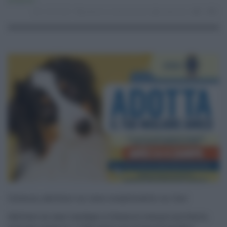
Ambiente
13.03.2021
palermo
,
tutela animali
redazione
0
0
Catania, adottare un cane scegliendolo on line
Adottare un cane randagio a Catania è sempre più facile,