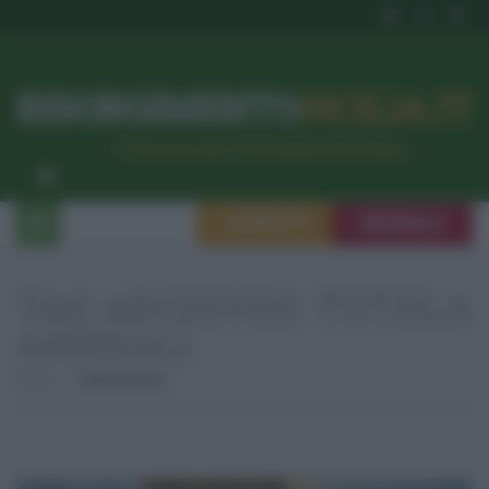
RISORGIMENTO
SICILIA.IT
l’Unione dei #CittadiniPerBene
ISCRIVITI
SEGNALA
TAG ARCHIVES:
TUTELA
ANIMALI
Home
Tutela Animali