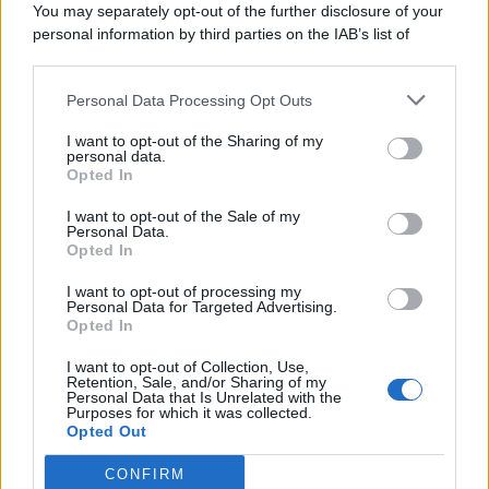
You may separately opt-out of the further disclosure of your
personal information by third parties on the IAB’s list of
Consumo
1.930
downstream participants.
Economia
2.866
Personal Data Processing Opt Outs
This information may also be disclosed by us to third parties
on the IAB’s List of Downstream Participants that may further
Lavoro
2.139
I want to opt-out of the Sharing of my
disclose it to other third parties.
personal data.
Opted In
Politica
1.992
I want to opt-out of the Sale of my
Primo piano
2.620
Personal Data.
Opted In
Proposte
13
I want to opt-out of processing my
Personal Data for Targeted Advertising.
Sanità
1.962
Opted In
I want to opt-out of Collection, Use,
Retention, Sale, and/or Sharing of my
Personal Data that Is Unrelated with the
Purposes for which it was collected.
Opted Out
CONFIRM