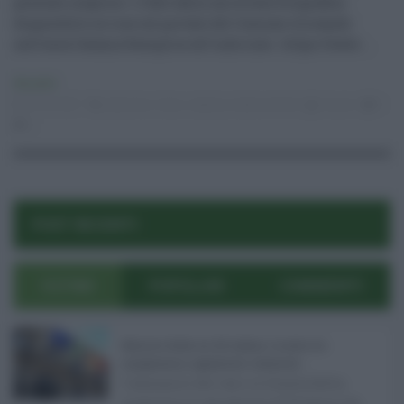
potendo scegliere il fido dalla carrellata fotografica
disponibile on line sul portale del Comune cliccando
nell’area Catania Semplice all’indirizzo: https://www ...
Attualità
09.02.2021
adozione
,
Cane
,
catania
,
tutela animali
risuser
0
0
POST RECENTI
ULTIMI
POPOLARI
COMMENTI
Manovra Sicilia da 221 milioni, è scontro tra
maggioranza, opposizioni e sindacati ...
L’annuncio del varo in Giunta della
manovra in variazione di bilancio da