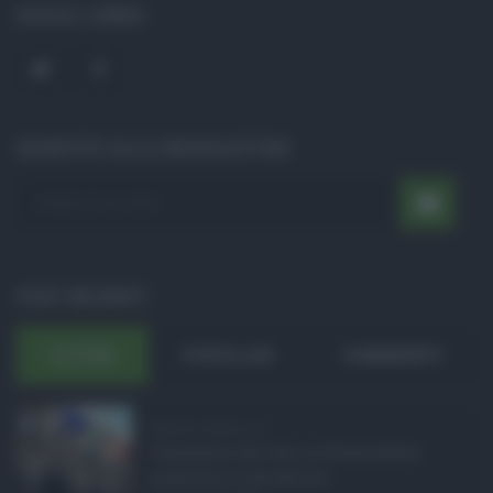
SOCIAL LINKS
ISCRIVITI ALLA NEWSLETTER
POST RECENTI
ULTIMI
POPOLARI
COMMENTI
Manovra Sicilia da 2 ...
L’annuncio del varo in Giunta della
manovra in variazione ...