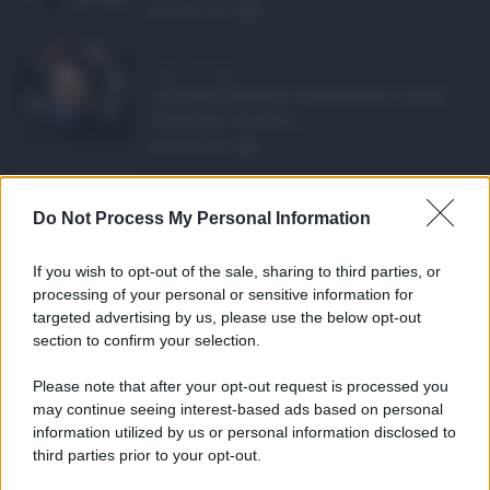
08.08.2026
0
Super Zes Sicilia, d ...
La Giunta Schifani ha stanziato i primi
10 milioni di euro d ...
08.08.2026
1
Eventi in Sicilia ad ...
Do Not Process My Personal Information
La Sicilia si conferma anche nell’estate
2026 uno dei prin ...
If you wish to opt-out of the sale, sharing to third parties, or
07.08.2026
0
processing of your personal or sensitive information for
targeted advertising by us, please use the below opt-out
section to confirm your selection.
CATEGORIE
Please note that after your opt-out request is processed you
Ambiente
1.404
may continue seeing interest-based ads based on personal
information utilized by us or personal information disclosed to
Attualità
6.108
third parties prior to your opt-out.
Comunicati
6