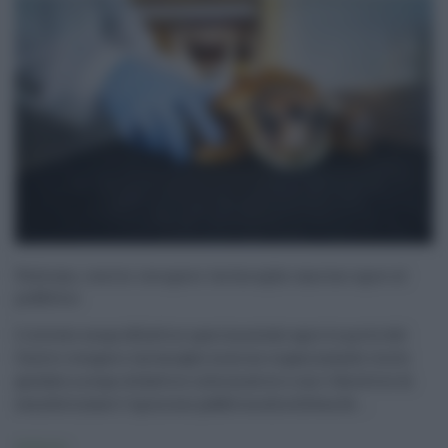
Palermo, centro recupero tartarughe marine apre al
pubblico
L'istituto zooprofilattico sperimentale apre le porte del
Centro recupero tartarughe marine organizzando visite
guidate a scopo didattico informativo e con l'obiettivo di
sensibilizzare l'opinione pubblica alla difesa de ...