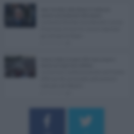
Super Zes Sicilia, dalla Regione 10 milioni per
sostenere gli investimenti delle imprese ...
La Giunta Schifani ha stanziato i primi
10 milioni di euro di risorse regionali
per avviare la Super ...
08.08.2026
1
Eventi in Sicilia ad agosto 2026: teatro, musica e
festival nei luoghi storici dell’Isola ...
La Sicilia si conferma anche nell’estate
2026 uno dei principali palcoscenici
culturali del Medite ...
07.08.2026
0
Username o E-mail