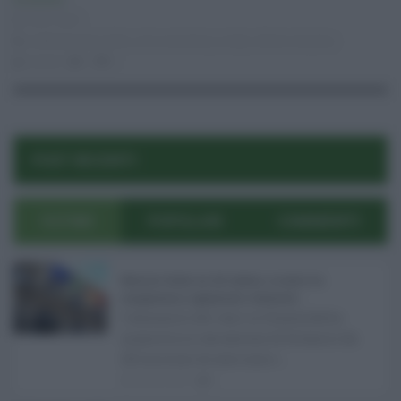
Economia
18.01.2021
confesercenti sicilia
,
crisi economica
,
moda
,
vittorio messina
risuser
0
0
POST RECENTI
ULTIMI
POPOLARI
COMMENTI
Manovra Sicilia da 221 milioni, è scontro tra
maggioranza, opposizioni e sindacati ...
L’annuncio del varo in Giunta della
manovra in variazione di bilancio da
221 milioni di euro non s ...
08.08.2026
0