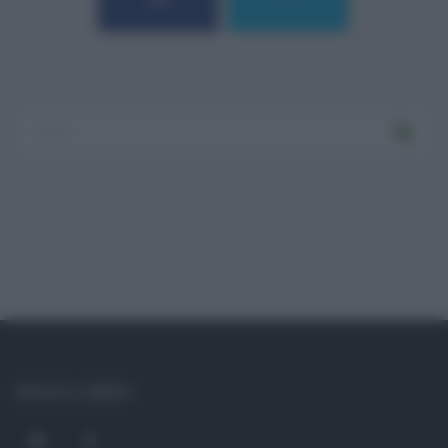
184
9
Log In
Ricordami
Registrati
Log In
Reset password
Log In
Reset Password
SOCIAL LINKS