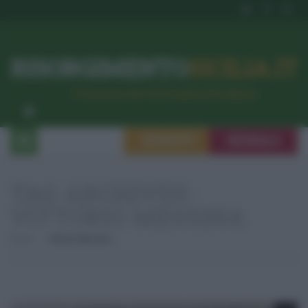
RISORGIMENTO
SICILIA.IT
l’Unione dei #CittadiniPerBene
ISCRIVITI
SEGNALA
TAG ARCHIVES:
VITTORIO MESSINA
Home
Vittorio Messina