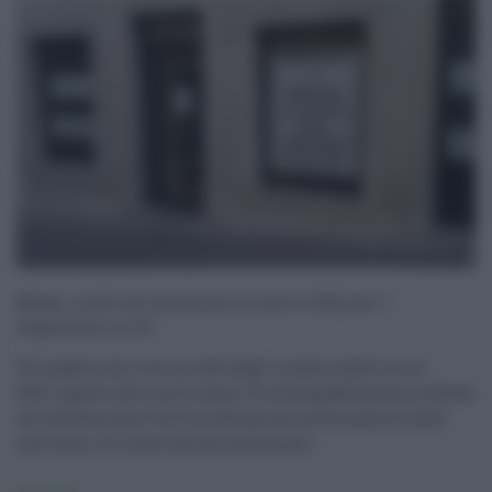
Moda, crollo del fatturato di oltre il 50% per 7
negozianti su 10
Un quadro nero con un calo degli incassi superiore al
50% rispetto allo scorso anno. È la fotografia amara scattata
da Confesercenti Sicilia sulla prima settimana di saldi
nell’Isola. Un focus che ha interessato ...