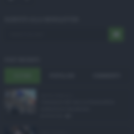
ISCRIVITI ALLA NEWSLETTER
POST RECENTI
ULTIMI
POPOLARI
COMMENTI
Manovra Sicilia da 2 ...
L’annuncio del varo in Giunta della
manovra in variazione ...
08.08.2026
0
Super Zes Sicilia, d ...