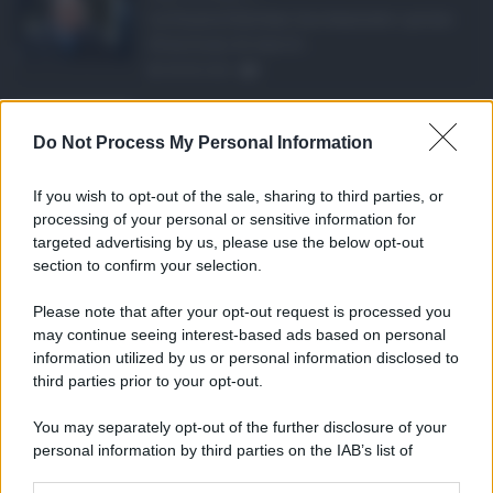
La Giunta Schifani ha stanziato i primi
10 milioni di euro d ...
08.08.2026
1
Eventi in Sicilia ad ...
Do Not Process My Personal Information
La Sicilia si conferma anche nell’estate
2026 uno dei prin ...
If you wish to opt-out of the sale, sharing to third parties, or
07.08.2026
0
processing of your personal or sensitive information for
targeted advertising by us, please use the below opt-out
section to confirm your selection.
CATEGORIE
Please note that after your opt-out request is processed you
Ambiente
1.404
may continue seeing interest-based ads based on personal
information utilized by us or personal information disclosed to
Attualità
6.108
third parties prior to your opt-out.
Comunicati
6
You may separately opt-out of the further disclosure of your
personal information by third parties on the IAB’s list of
Consumo
1.930
downstream participants.