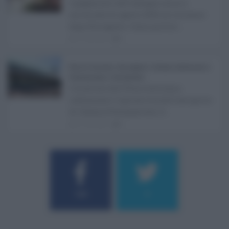
I pagamenti dell'assegno unico e
universale di agosto 2026 arriveranno
dopo Ferragosto. Come previst ...
07.08.2026
0
Etna in eruzione, voli sospesi a Catania: limitazioni a
Fontanarossa e voli dirottati ...
L'eruzione dell'Etna continua a
influenzare l'operatività dell'aeroporto
di Catania Fontanarossa. A ...
07.08.2026
0
Username o E-mail
184
9
Log In