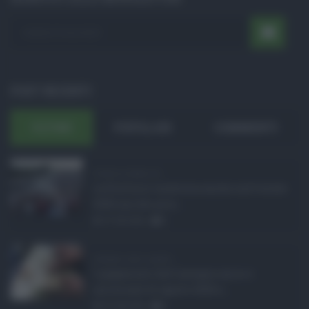
POST RECENTI
ULTIMI
POPOLARI
COMMENTI
Eventi in Sicilia ad ...
La Sicilia si conferma anche nell’estate
2026 uno dei prin ...
07.08.2026
0
Assegno unico agosto ...
I pagamenti dell'assegno unico e
universale di agosto 2026 a ...
07.08.2026
0