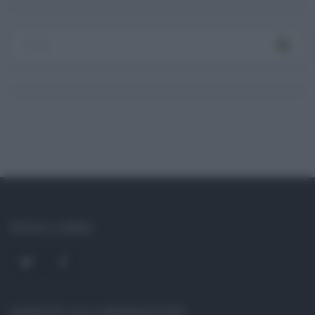
Ricordami
Registrati
Log In
Reset password
Log In
Reset Password
SOCIAL LINKS
ISCRIVITI ALLA NEWSLETTER