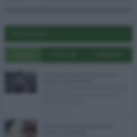
Attualità
02.05.2025
ztl palermo
risuser
0
0
POST RECENTI
ULTIMI
POPOLARI
COMMENTI
Eventi in Sicilia ad agosto 2026: teatro, musica e
festival nei luoghi storici dell’Isola ...
La Sicilia si conferma anche nell’estate
2026 uno dei principali palcoscenici
culturali del Medite ...
07.08.2026
0
Assegno unico agosto 2026, pagamenti dopo
Ferragosto: ecco le date Inps ...