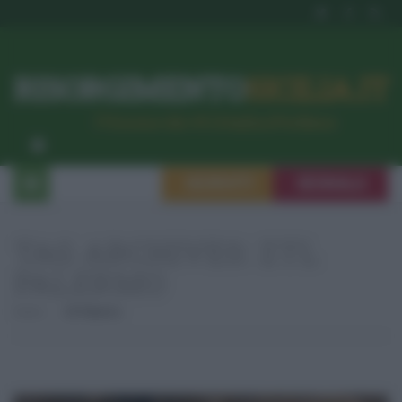
RISORGIMENTO
SICILIA.IT
l’Unione dei #CittadiniPerBene
ISCRIVITI
SEGNALA
TAG ARCHIVES:
ZTL
PALERMO
Home
Ztl Palermo