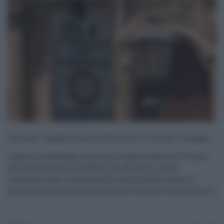
Palermo, cambia l’orario della ZTL: al via dal 2 maggio
A partire da domani entrerà in vigore a Palermo l’orario
estivo della Zona a Traffico Limitato (ZTL), come
annunciato dal Comando della Polizia Municipale. Il
provvedimento sarà valido fino al 31 ottobre e comporterà i
...