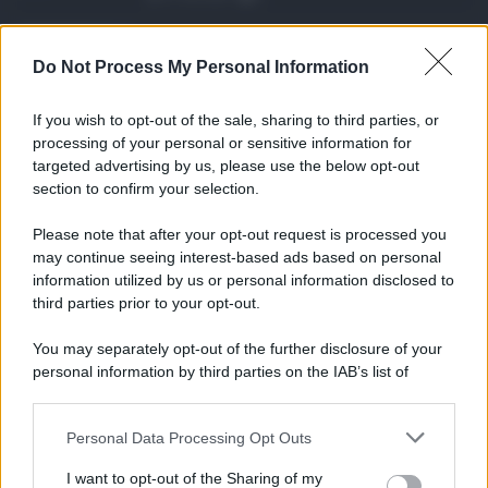
Etna in eruzione, vo ...
Do Not Process My Personal Information
L'eruzione dell'Etna continua a
influenzare l'operatività d ...
If you wish to opt-out of the sale, sharing to third parties, or
07.08.2026
0
processing of your personal or sensitive information for
targeted advertising by us, please use the below opt-out
section to confirm your selection.
CATEGORIE
Please note that after your opt-out request is processed you
Ambiente
1.404
may continue seeing interest-based ads based on personal
information utilized by us or personal information disclosed to
Attualità
6.108
third parties prior to your opt-out.
Comunicati
6
You may separately opt-out of the further disclosure of your
personal information by third parties on the IAB’s list of
Consumo
1.930
downstream participants.
Economia
2.865
Personal Data Processing Opt Outs
This information may also be disclosed by us to third parties
on the IAB’s List of Downstream Participants that may further
Lavoro
2.139
I want to opt-out of the Sharing of my
disclose it to other third parties.