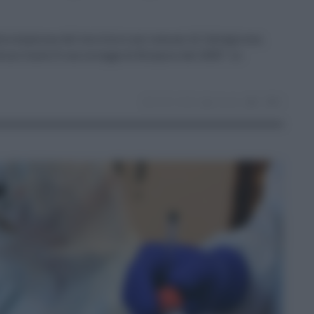
alorizzazione del territorio nei comuni di Caltagirone,
rno Conte II con la legge di Bilancio del 2020". Lo
03.01.2022
risuser
0
0