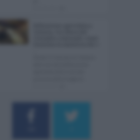
pr ...
06.08.2026
0
Definizione agevolata a
Catania, via libera del
Consiglio comunale: come
funziona la sanatoria dei t
...
Anche il Comune di Catania
aderisce alla definizione
agevolata delle entrate
prevista dalla Legge di ...
06.08.2026
0
184
9