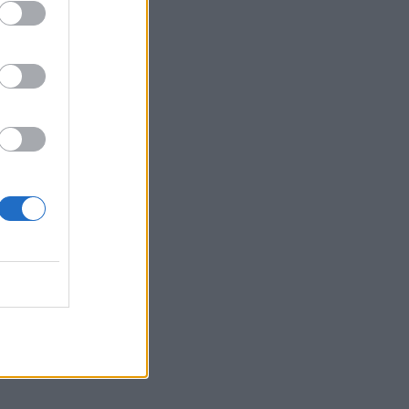
Log In
assword