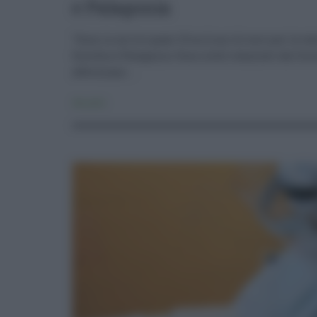
e Palagonia
"Sono in arrivo quasi 15 milioni di euro per la v
Scordia e Palagonia. Sono soldi stanziati dal Gove
affermano ...
Attualità