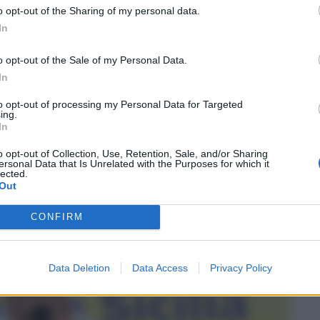
o opt-out of the Sharing of my personal data.
Reset password
dami
In
ti
Log In
Reset P
rovato nel mare di Avola
o opt-out of the Sale of my Personal Data.
In
4" della II Guerra Mondiale è stato rivenuto nei fondali, a
to opt-out of processing my Personal Data for Targeted
 di 122 metri nel corso delle ricerche subacquee effett ...
ing.
In
14.02.2022
risuser
0
0
o opt-out of Collection, Use, Retention, Sale, and/or Sharing
ersonal Data that Is Unrelated with the Purposes for which it
lected.
Out
CONFIRM
Data Deletion
Data Access
Privacy Policy