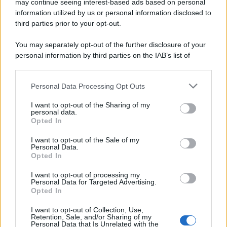
may continue seeing interest-based ads based on personal
information utilized by us or personal information disclosed to
Attualità
6.108
third parties prior to your opt-out.
Comunicati
6
You may separately opt-out of the further disclosure of your
personal information by third parties on the IAB’s list of
Consumo
1.930
downstream participants.
Economia
2.866
Personal Data Processing Opt Outs
This information may also be disclosed by us to third parties
on the IAB’s List of Downstream Participants that may further
Lavoro
2.139
I want to opt-out of the Sharing of my
disclose it to other third parties.
personal data.
Opted In
Politica
1.992
I want to opt-out of the Sale of my
Primo piano
2.620
Personal Data.
Opted In
Proposte
13
I want to opt-out of processing my
Personal Data for Targeted Advertising.
Sanità
1.962
Opted In
I want to opt-out of Collection, Use,
Retention, Sale, and/or Sharing of my
Personal Data that Is Unrelated with the