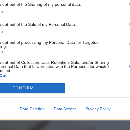
o opt-out of the Sharing of my personal data.
Reset password
dami
In
ti
Log In
Reset P
lutec alla società di Ross Pelligra
o opt-out of the Sale of my Personal Data.
In
olfo Urso, a seguito dell'individuazione da parte dei
to opt-out of processing my Personal Data for Targeted
tato di Sorveglianza, ha autorizzato il
ing.
In
o opt-out of Collection, Use, Retention, Sale, and/or Sharing
29.03.2024
risuser
0
0
ersonal Data that Is Unrelated with the Purposes for which it
lected.
Out
CONFIRM
Data Deletion
Data Access
Privacy Policy