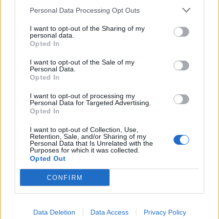
Economia
2.866
Personal Data Processing Opt Outs
This information may also be disclosed by us to third parties
on the IAB’s List of Downstream Participants that may further
Lavoro
2.139
I want to opt-out of the Sharing of my
disclose it to other third parties.
personal data.
Opted In
Politica
1.992
I want to opt-out of the Sale of my
Primo piano
2.620
Personal Data.
Opted In
Proposte
13
I want to opt-out of processing my
Personal Data for Targeted Advertising.
Sanità
1.962
Opted In
I want to opt-out of Collection, Use,
Retention, Sale, and/or Sharing of my
Personal Data that Is Unrelated with the
Purposes for which it was collected.
Opted Out
CONFIRM
Data Deletion
Data Access
Privacy Policy