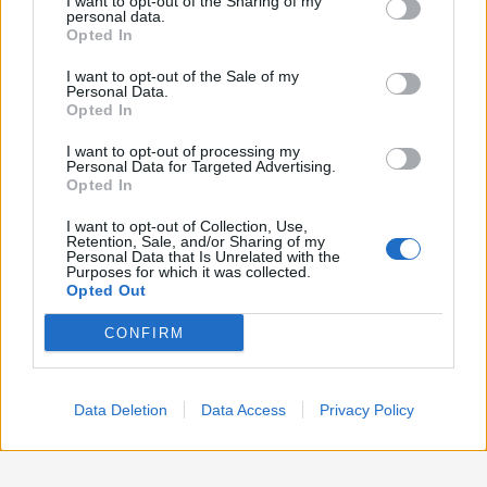
I want to opt-out of the Sharing of my
disclose it to other third parties.
personal data.
Opted In
Politica
1.991
I want to opt-out of the Sale of my
Primo piano
2.620
Personal Data.
Opted In
Proposte
13
I want to opt-out of processing my
Personal Data for Targeted Advertising.
Sanità
1.963
Opted In
I want to opt-out of Collection, Use,
Retention, Sale, and/or Sharing of my
Personal Data that Is Unrelated with the
Purposes for which it was collected.
Opted Out
CONFIRM
Data Deletion
Data Access
Privacy Policy
Preferenze Privacy