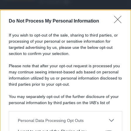
10.08.2026
0
Etna ancora in eruzi ...
Do Not Process My Personal Information
Ancora attività eruttiva sull’Etna, dove
nella notte è a ...
If you wish to opt-out of the sale, sharing to third parties, or
10.08.2026
0
processing of your personal or sensitive information for
targeted advertising by us, please use the below opt-out
section to confirm your selection.
CATEGORIE
Please note that after your opt-out request is processed you
Ambiente
1.404
may continue seeing interest-based ads based on personal
information utilized by us or personal information disclosed to
Attualità
6.110
third parties prior to your opt-out.
Comunicati
6
You may separately opt-out of the further disclosure of your
personal information by third parties on the IAB’s list of
Consumo
1.930
downstream participants.
Economia
2.868
Personal Data Processing Opt Outs
This information may also be disclosed by us to third parties
on the IAB’s List of Downstream Participants that may further
Lavoro
2.139