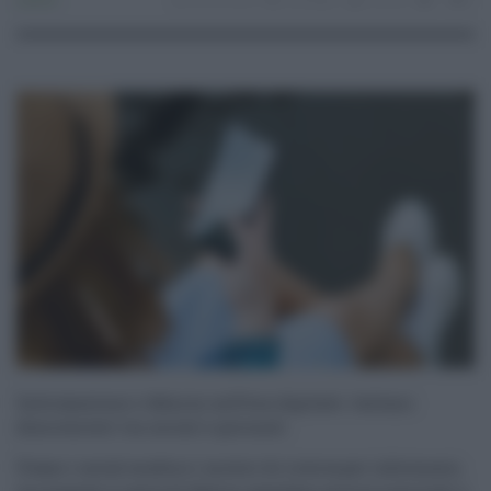
Lavoro
29.06.2025
sostegno
risuser
1
0
Informazione e fiducia nell’era digitale: italiani
disorientati tra social e giornali
Usano i social media e i motori di ricerca per informarsi,