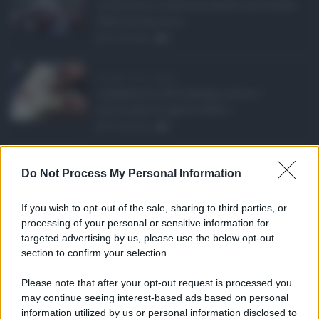
La Sicilia si conferma anche nell’estate
2026 uno dei prin ...
07.08.2026
0
Assegno unico agosto ...
I pagamenti dell'assegno unico e
universale di agosto 2026 a ...
07.08.2026
0
Etna in eruzione, vo ...
Do Not Process My Personal Information
L'eruzione dell'Etna continua a
influenzare l'operatività d ...
If you wish to opt-out of the sale, sharing to third parties, or
07.08.2026
0
processing of your personal or sensitive information for
targeted advertising by us, please use the below opt-out
section to confirm your selection.
CATEGORIE
Please note that after your opt-out request is processed you
Ambiente
1.404
may continue seeing interest-based ads based on personal
information utilized by us or personal information disclosed to
Attualità
6.108