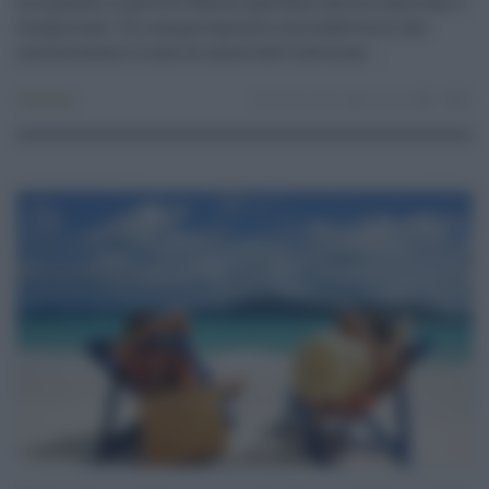
ma quando si parla di fiducia, guardano ancora a giornali e
telegiornali. Un comportamento contraddittorio che
racconta bene lo stato di salute dell’informaz ...
Consumo
29.06.2025
risuser
1
0