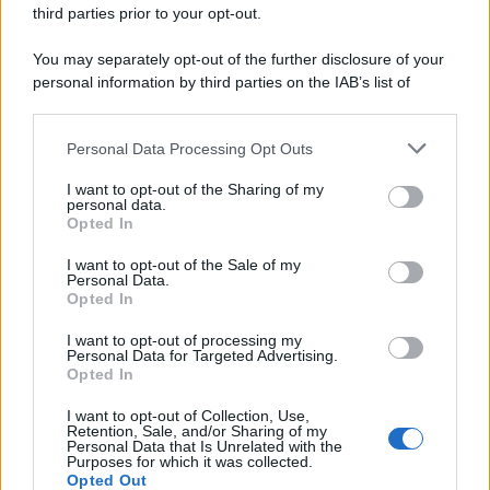
third parties prior to your opt-out.
Comunicati
6
You may separately opt-out of the further disclosure of your
personal information by third parties on the IAB’s list of
Consumo
1.930
downstream participants.
Economia
2.865
Personal Data Processing Opt Outs
This information may also be disclosed by us to third parties
on the IAB’s List of Downstream Participants that may further
Lavoro
2.139
I want to opt-out of the Sharing of my
disclose it to other third parties.
personal data.
Opted In
Politica
1.991
I want to opt-out of the Sale of my
Primo piano
2.619
Personal Data.
Opted In
Proposte
13
I want to opt-out of processing my
Personal Data for Targeted Advertising.
Sanità
1.962
Opted In
I want to opt-out of Collection, Use,
Retention, Sale, and/or Sharing of my
Personal Data that Is Unrelated with the
Purposes for which it was collected.
Opted Out