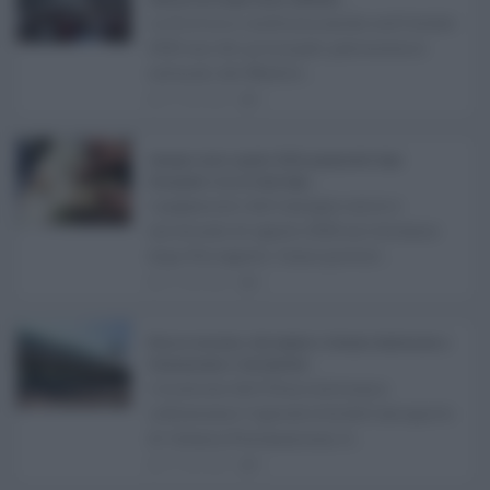
La Sicilia si conferma anche nell’estate
Username o E-mail
2026 uno dei principali palcoscenici
culturali del Medite ...
Log In
Ricordami
07.08.2026
0
Registrati
Log In
Reset password
Log In
Reset Password
Assegno unico agosto 2026, pagamenti dopo
Ferragosto: ecco le date Inps ...
I pagamenti dell'assegno unico e
universale di agosto 2026 arriveranno
dopo Ferragosto. Come previst ...
07.08.2026
0
Etna in eruzione, voli sospesi a Catania: limitazioni a
Fontanarossa e voli dirottati ...
L'eruzione dell'Etna continua a
influenzare l'operatività dell'aeroporto
di Catania Fontanarossa. A ...
07.08.2026
0