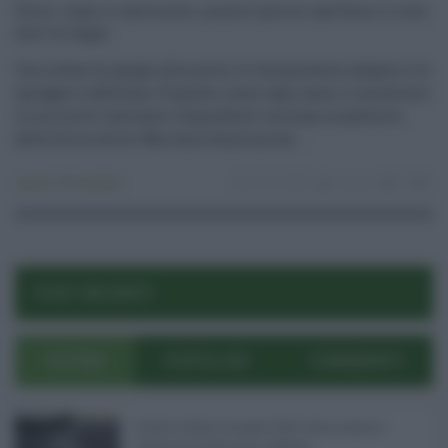
Ferie: come si maturano, quanti giorni spettano e cosa
dice la legge
Con la fine di giugno alle porte, le temperature salgono e le
spiagge si affollano. È questo, come ogni anno, il momento
in cui molti lavoratori dipendenti iniziano a usufruire
delle ferie estive. Ma come funziona da ...
Lavoro
,
Primo piano
29.06.2025
risuser
2
0
POST RECENTI
ULTIMI
POPOLARI
COMMENTI
Eventi in Sicilia ad agosto 2026: teatro, musica e
festival nei luoghi storici dell’Isola ...