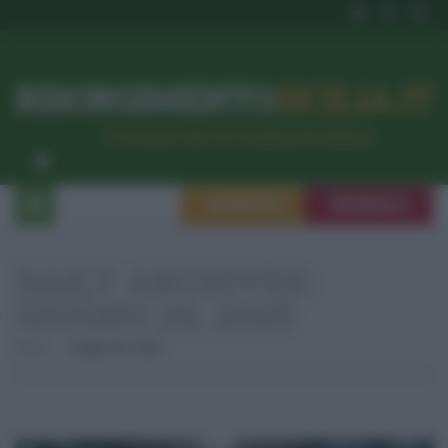
RISORGIMENTO
SICILIA.IT
l’Unione dei #CittadiniPerBene
ISCRIVITI
SEGNALA
DAILY ARCHIVES:
GIUGNO 29, 2025
Home
Giugno 29, 2025