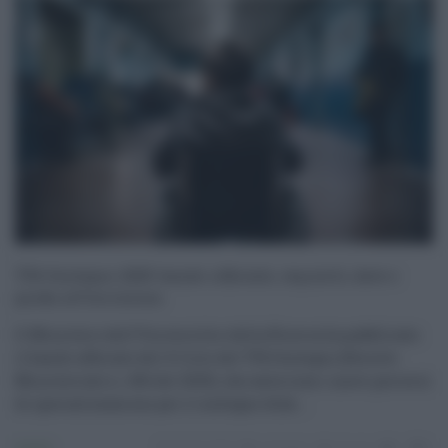
TFA Sostegno 2025: bando ufficiale, requisiti, date e
guida all’iscrizione
Il Ministero dell’Università e della Ricerca ha pubblicato
il bando ufficiale del X Ciclo del TFA Sostegno (Decreto
Ministeriale n. 436 del 2025), che autorizza i nuovi percorsi
di specializzazione per il sostegno dida ...