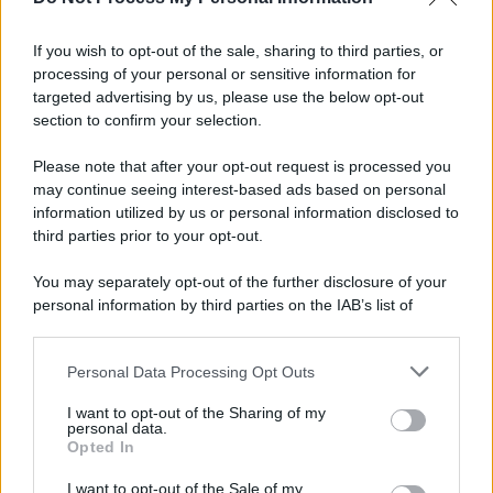
La Sicilia si conferma anche nell’estate
2026 uno dei prin ...
If you wish to opt-out of the sale, sharing to third parties, or
07.08.2026
0
processing of your personal or sensitive information for
targeted advertising by us, please use the below opt-out
section to confirm your selection.
CATEGORIE
Please note that after your opt-out request is processed you
Ambiente
1.404
may continue seeing interest-based ads based on personal
information utilized by us or personal information disclosed to
Attualità
6.108
third parties prior to your opt-out.
Comunicati
6
You may separately opt-out of the further disclosure of your
personal information by third parties on the IAB’s list of
Consumo
1.930
downstream participants.
Economia
2.866
Personal Data Processing Opt Outs
This information may also be disclosed by us to third parties
on the IAB’s List of Downstream Participants that may further
Lavoro
2.139
I want to opt-out of the Sharing of my
disclose it to other third parties.
personal data.
Opted In
Politica
1.992
I want to opt-out of the Sale of my