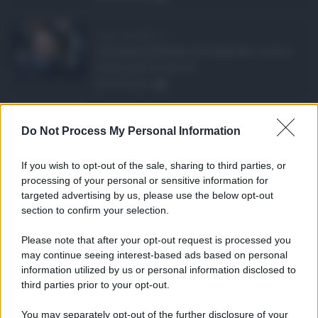
Super Zes Sicilia, d ...
La Giunta Schifani ha stanziato i primi
10 milioni di euro d ...
08.08.2026
1
Eventi in Sicilia ad ...
Do Not Process My Personal Information
La Sicilia si conferma anche nell’estate
2026 uno dei prin ...
If you wish to opt-out of the sale, sharing to third parties, or
07.08.2026
0
processing of your personal or sensitive information for
targeted advertising by us, please use the below opt-out
section to confirm your selection.
CATEGORIE
Please note that after your opt-out request is processed you
Ambiente
1.404
may continue seeing interest-based ads based on personal
information utilized by us or personal information disclosed to
Attualità
6.108
third parties prior to your opt-out.
Comunicati
6
You may separately opt-out of the further disclosure of your