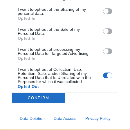
on the IAB’s List of Downstream Participants that may further
Lavoro
2.139
I want to opt-out of the Sharing of my
disclose it to other third parties.
personal data.
Opted In
Politica
1.992
I want to opt-out of the Sale of my
Primo piano
2.620
Personal Data.
Opted In
Proposte
13
I want to opt-out of processing my
Personal Data for Targeted Advertising.
Sanità
1.962
Opted In
I want to opt-out of Collection, Use,
Retention, Sale, and/or Sharing of my
Personal Data that Is Unrelated with the
Purposes for which it was collected.
Opted Out
CONFIRM
Data Deletion
Data Access
Privacy Policy