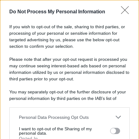
Definizione agevolat ...
Do Not Process My Personal Information
Anche il Comune di Catania aderisce
alla definizione agevola ...
If you wish to opt-out of the sale, sharing to third parties, or
06.08.2026
0
processing of your personal or sensitive information for
targeted advertising by us, please use the below opt-out
section to confirm your selection.
CATEGORIE
Please note that after your opt-out request is processed you
Ambiente
1.404
may continue seeing interest-based ads based on personal
information utilized by us or personal information disclosed to
Attualità
6.106
third parties prior to your opt-out.
Comunicati
6
You may separately opt-out of the further disclosure of your
personal information by third parties on the IAB’s list of
Consumo
1.930
downstream participants.
Economia
2.864
Personal Data Processing Opt Outs
This information may also be disclosed by us to third parties
on the IAB’s List of Downstream Participants that may further
Lavoro
2.139
I want to opt-out of the Sharing of my
disclose it to other third parties.
personal data.
Opted In