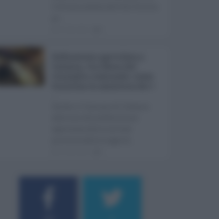
l'ultima seduta dell'Ars Sicilia
pr ...
06.08.2026
0
Definizione agevolata a
Catania, via libera del
Consiglio comunale: come
funziona la sanatoria dei t
...
Anche il Comune di Catania
aderisce alla definizione
agevolata delle entrate
prevista dalla Legge di ...
06.08.2026
0