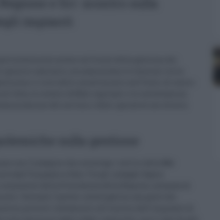
a Regione e Srr: scontro sulla
egli impianti
particolarmente acceso sul fronte della gestione dei
 igienico-sanitarie, ma aumentano le tensioni tra la
estiscono il ciclo dello smaltimento nell’Isola. Al centro
 di Gela, le recenti diffide regionali e le contestazioni
golamentazione del servizio rifiuti operative nei diversi
 polemiche sulla gestione
ane con l’indagine che coinvolge i vertici della
Srr
 contrada Timpazzo a Gela. Tra gli indagati figura
e consulente della Presidenza della Regione, accusata di
enti. Secondo l’ipotesi investigativa, una parte dei
posta ai previsti trattamenti all’interno dell’impianto di
 sono ancora al vaglio degli inquirenti, ma il caso ha già