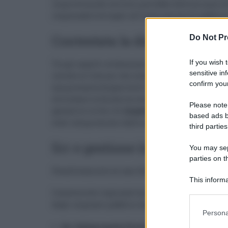
improvvisa del servizio potrebbe determinare disa
responsabilità legati all’interruzione di pubblico
Contestata la disparità di tr
Do Not Pr
If you wish 
Tra gli aspetti evidenziati nella diffida figura 
sensitive in
inviate ai Comuni che conferiscono i rifiuti pres
confirm your
una presunta disparità di trattamento tra gli enti
utilizzano la discarica come semplici conferitori
Please note
garantire criteri di
imparzialità, parità di trat
based ads b
stati compromessi dalle modalità adottate nell
third parties
Srr e gestione in house: la R
You may sepa
parties on t
Parallelamente al caso Gela resta aperto un altro
This informa
Participants
L’assessorato regionale ha convocato nei giorni s
Username 
degli impianti pubblici da parte di alcune società
Persona
Srr Caltanissetta Provincia Sud
;