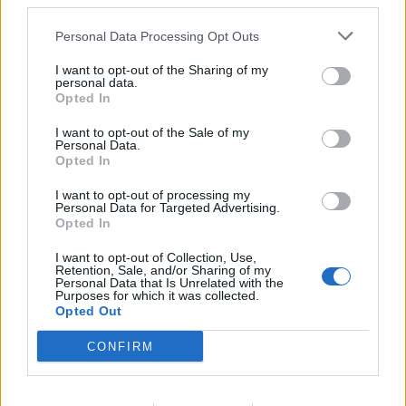
downstream participants.
Economia
2.866
Personal Data Processing Opt Outs
This information may also be disclosed by us to third parties
on the IAB’s List of Downstream Participants that may further
Lavoro
2.139
I want to opt-out of the Sharing of my
disclose it to other third parties.
personal data.
Opted In
Politica
1.992
I want to opt-out of the Sale of my
Primo piano
2.620
Personal Data.
Opted In
Proposte
13
I want to opt-out of processing my
Personal Data for Targeted Advertising.
Sanità
1.962
Opted In
I want to opt-out of Collection, Use,
Retention, Sale, and/or Sharing of my
Personal Data that Is Unrelated with the
Purposes for which it was collected.
Opted Out
CONFIRM