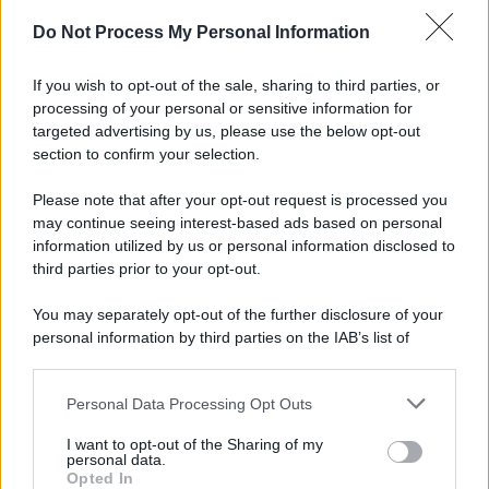
Etna in eruzione, vo ...
Do Not Process My Personal Information
L'eruzione dell'Etna continua a
influenzare l'operatività d ...
If you wish to opt-out of the sale, sharing to third parties, or
07.08.2026
0
processing of your personal or sensitive information for
targeted advertising by us, please use the below opt-out
section to confirm your selection.
CATEGORIE
Please note that after your opt-out request is processed you
Ambiente
1.404
may continue seeing interest-based ads based on personal
information utilized by us or personal information disclosed to
Attualità
6.108
third parties prior to your opt-out.
Comunicati
6
You may separately opt-out of the further disclosure of your
personal information by third parties on the IAB’s list of
Consumo
1.930
downstream participants.
Economia
2.865
Personal Data Processing Opt Outs
This information may also be disclosed by us to third parties
on the IAB’s List of Downstream Participants that may further
Lavoro
2.139
I want to opt-out of the Sharing of my
disclose it to other third parties.
personal data.
Opted In
Politica
1.991