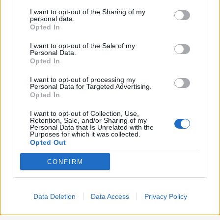
on the IAB’s List of Downstream Participants that may further
Lavoro
2.139
I want to opt-out of the Sharing of my
disclose it to other third parties.
personal data.
Opted In
Politica
1.992
I want to opt-out of the Sale of my
Primo piano
2.620
Personal Data.
Opted In
Proposte
13
I want to opt-out of processing my
Personal Data for Targeted Advertising.
Sanità
1.962
Opted In
I want to opt-out of Collection, Use,
Retention, Sale, and/or Sharing of my
Personal Data that Is Unrelated with the
Purposes for which it was collected.
Opted Out
CONFIRM
Data Deletion
Data Access
Privacy Policy