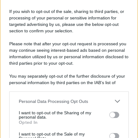
alla definizione agevola ...
If you wish to opt-out of the sale, sharing to third parties, or
06.08.2026
0
processing of your personal or sensitive information for
targeted advertising by us, please use the below opt-out
section to confirm your selection.
CATEGORIE
Please note that after your opt-out request is processed you
Ambiente
1.404
may continue seeing interest-based ads based on personal
information utilized by us or personal information disclosed to
Attualità
6.106
third parties prior to your opt-out.
Comunicati
6
You may separately opt-out of the further disclosure of your
personal information by third parties on the IAB’s list of
Consumo
1.930
downstream participants.
Economia
2.864
Personal Data Processing Opt Outs
This information may also be disclosed by us to third parties
on the IAB’s List of Downstream Participants that may further
Lavoro
2.139
I want to opt-out of the Sharing of my
disclose it to other third parties.
personal data.
Opted In
Politica
1.990
I want to opt-out of the Sale of my
Primo piano
2.619