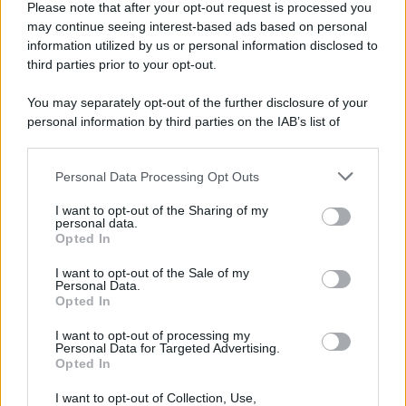
Please note that after your opt-out request is processed you
Ambiente
1.404
may continue seeing interest-based ads based on personal
information utilized by us or personal information disclosed to
Attualità
6.108
third parties prior to your opt-out.
Comunicati
6
You may separately opt-out of the further disclosure of your
personal information by third parties on the IAB’s list of
Consumo
1.930
downstream participants.
Economia
2.866
Personal Data Processing Opt Outs
This information may also be disclosed by us to third parties
on the IAB’s List of Downstream Participants that may further
Lavoro
2.139
I want to opt-out of the Sharing of my
disclose it to other third parties.
personal data.
Opted In
Politica
1.992
I want to opt-out of the Sale of my
Primo piano
2.620
Personal Data.
Opted In
Proposte
13
I want to opt-out of processing my
Personal Data for Targeted Advertising.
Sanità
1.962
Opted In
I want to opt-out of Collection, Use,