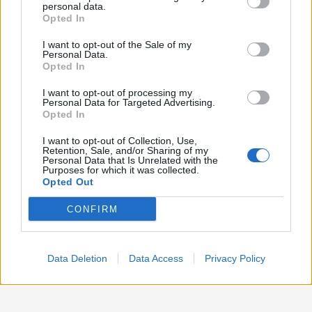
disclose it to other third parties.
personal data.
Opted In
Politica
1.992
I want to opt-out of the Sale of my
Primo piano
2.620
Personal Data.
Opted In
Proposte
13
I want to opt-out of processing my
Personal Data for Targeted Advertising.
Sanità
1.962
Opted In
I want to opt-out of Collection, Use,
Retention, Sale, and/or Sharing of my
Personal Data that Is Unrelated with the
Purposes for which it was collected.
Opted Out
CONFIRM
Data Deletion
Data Access
Privacy Policy
Preferenze Privacy
Preferenze Privacy