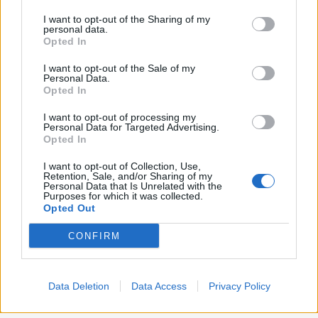
on the IAB’s List of Downstream Participants that may further
Lavoro
2.139
I want to opt-out of the Sharing of my
disclose it to other third parties.
personal data.
Opted In
Politica
1.991
I want to opt-out of the Sale of my
Primo piano
2.619
Personal Data.
Opted In
Proposte
13
I want to opt-out of processing my
Personal Data for Targeted Advertising.
Sanità
1.962
Opted In
I want to opt-out of Collection, Use,
Retention, Sale, and/or Sharing of my
Personal Data that Is Unrelated with the
Purposes for which it was collected.
Opted Out
CONFIRM
Data Deletion
Data Access
Privacy Policy