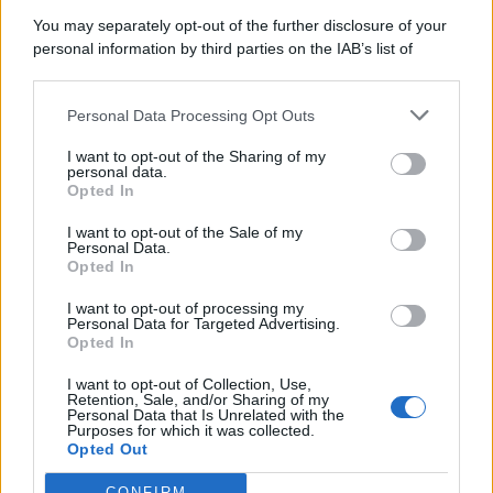
Comunicati
6
You may separately opt-out of the further disclosure of your
personal information by third parties on the IAB’s list of
Consumo
1.930
downstream participants.
Economia
2.866
Personal Data Processing Opt Outs
This information may also be disclosed by us to third parties
on the IAB’s List of Downstream Participants that may further
Lavoro
2.139
I want to opt-out of the Sharing of my
disclose it to other third parties.
personal data.
Opted In
Politica
1.992
I want to opt-out of the Sale of my
Primo piano
2.620
Personal Data.
Opted In
Proposte
13
I want to opt-out of processing my
Personal Data for Targeted Advertising.
Sanità
1.962
Opted In
I want to opt-out of Collection, Use,
Retention, Sale, and/or Sharing of my
Personal Data that Is Unrelated with the
Purposes for which it was collected.
Opted Out
CONFIRM