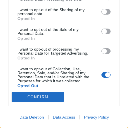
on the IAB’s List of Downstream Participants that may further
Economia
2.868
I want to opt-out of the Sharing of my
disclose it to other third parties.
personal data.
Opted In
Lavoro
2.140
I want to opt-out of the Sale of my
Politica
1.991
Personal Data.
Opted In
Primo piano
2.621
I want to opt-out of processing my
Personal Data for Targeted Advertising.
Proposte
13
Opted In
I want to opt-out of Collection, Use,
Sanità
1.963
Retention, Sale, and/or Sharing of my
Personal Data that Is Unrelated with the
Purposes for which it was collected.
Opted Out
CONFIRM
Data Deletion
Data Access
Privacy Policy