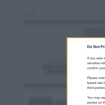
Attualità
Do Not Pr
If you wish 
ARTICOLO PRECEDENTE
sensitive in
Bonus cultura 2021: dal 1 Aprile
confirm your
come registrarsi e spenderlo
Please note
based ads b
third parties
You may sepa
RISUSER
parties on t