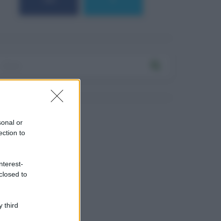
184
9
sonal or
ection to
nterest-
closed to
 third