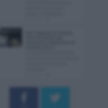
all'accessibilità continua a
scontrarsi con ritardi e
ostacoli. A fotografare ...
05.08.2026
1
Rete fognaria di Catania,
oltre 24 milioni per
rilanciare il depuratore di
Pantano d’Arci ...
Un investimento da oltre 24
milioni di euro in due anni per
risolvere le criticità che
rallentano i ...
05.08.2026
0