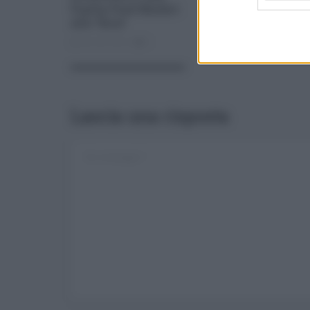
PopUp Food Market
unica Amt-Sostare
alla “fiera”
Dic 05, 2020
0
Dic 05, 2016
0
Lascia una risposta