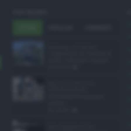
POST RECENTI
C
A
ULTIMI
POPOLARI
COMMENTI
A
Bodycam al Policlini ...
C
Le aggressioni nei confronti di
medici, infermieri e operato ...
C
05.08.2026
0
E
Barriere architetton ...
L
In Sicilia il diritto
all'accessibilità continua a
P
scontrar ...
05.08.2026
1
P
P
Rete fognaria di Cat ...