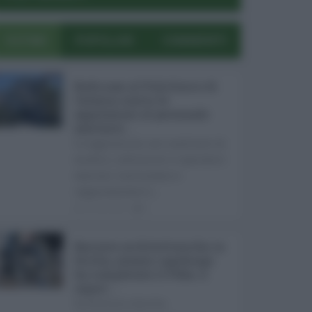
ULTIMI
POPOLARI
COMMENTI
Bodycam al Policlinico di
Catania contro le
aggressioni al personale
sanitario ...
Le aggressioni nei confronti di
medici, infermieri e operatori
sanitari continuano a
rappresentare u ...
05.08.2026
0
Barriere architettoniche in
Sicilia, nessun capoluogo
ha completato il Peba: il
report ...
In Sicilia il diritto