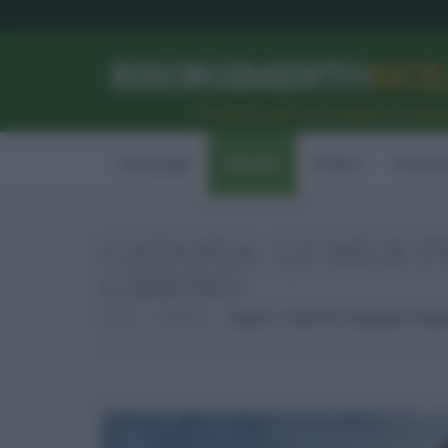
RISORGIMENTO
SICI
l’Unione dei #CittadiniPerBe
Homepage
Attualità
Politica
Econom
CATANIA: 1,6 MLN 
LIBRINO
Home
Attualità
Catania: 1,6 Mln Per Completare Il Pala