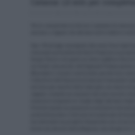
Catania: 1,6 mln per completa
22.03.2021
risuser
catania
,
librino
,
palazzo di ceme
Verrà completato a Librino il palazzo di cemento 
anziani e ragazzi che abitano nello stabile e nell
Dpo i 96 alloggi consegnati due mesi fa ai legitt
comunale presieduta da Salvo Pogliese su propost
Sergio Parisi e di quello ai lavori pubblici Enrico
coi fondi comunitari dell’Agenda Urbana anche il
Moncada 3, rimasti inutilizzati perché non inser
L’obiettivo dell’Amministrazione Comunale è quell
servizio per ascolto delle famiglie, un centro di
ragazzi, creando un contesto che non sia solo re
maniera integrata coi luoghi dagli abitanti deg
Previsto anche un ascensore a esclusivo utilizzo 
architettoniche e l’utilizzo di materiale di bio
ha realizzato un progetto finanziato con 1,6 milio
breve con decreto della Regione, così da aprire il