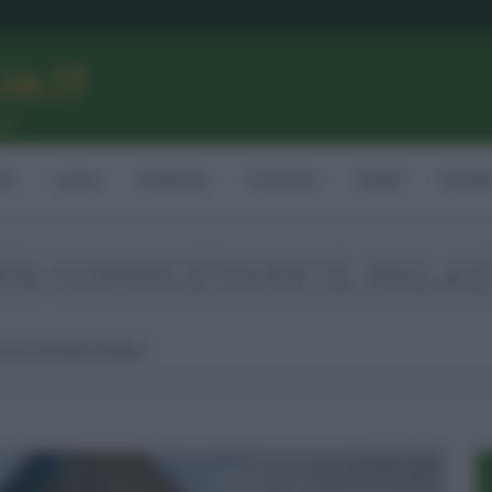
LIA.IT
ne
ia
Lavoro
Ambiente
Consumo
Sanità
Contatt
PER COMPLETARE IL PALA
zzo Di Cemento A Librino