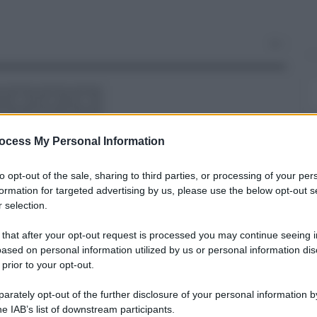
0
ocess My Personal Information
to opt-out of the sale, sharing to third parties, or processing of your per
ARTICOLO SUCCESSIVO
formation for targeted advertising by us, please use the below opt-out s
Catania, Fiera Expò pubblicità
 selection.
sospesa: verifiche su violazioni
 that after your opt-out request is processed you may continue seeing i
ased on personal information utilized by us or personal information dis
 prior to your opt-out.
rately opt-out of the further disclosure of your personal information by
he IAB’s list of downstream participants.