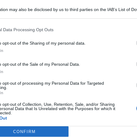
tion may also be disclosed by us to third parties on the IAB’s List of 
 that may further disclose it to other third parties.
o E-mail
l Data Processing Opt Outs
o opt-out of the Sharing of my personal data.
Reset password
dami
In
ti
Log In
Reset P
o opt-out of the Sale of my Personal Data.
In
to opt-out of processing my Personal Data for Targeted
ing.
In
o opt-out of Collection, Use, Retention, Sale, and/or Sharing
ersonal Data that Is Unrelated with the Purposes for which it
lected.
Out
a
Contraffazione su
Catania, vietato
CONFIRM
piattaforma virtuale
buttare la