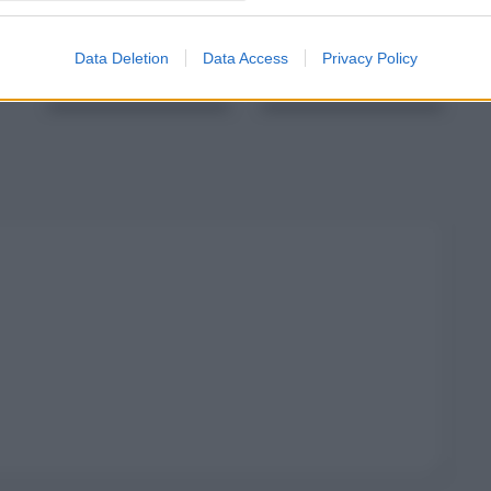
e-commerce, 2
spazzatura il sabato
denunce
e nei prefestivi
Data Deletion
Data Access
Privacy Policy
Gen 16, 2021
0
Nov 18, 2020
0