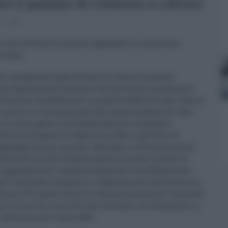
re il palazzo di Cemento a Librino
nto
0
con strutture di servizio aggregative e sociali per
a zona.
imi assegnatari dopo decenni di incuria, la giunta
a congiunta dell’assessore alle politiche comunitarie
 Trantino, ha deliberato il progetto definitivo per rifinire
 primo e il secondo piano del grande palazzo di viale
iti nel progetto e nel finanziamento originario.
o di integrare lo stabile con uffici e sportelli di
 aggregazione per anziani, laboratori di formazione per
sidenziale ma che consenta anche di essere vissuto in
li appartamenti, complessivamente circa 500 persone.
per i due piani integrativi, l’abbattimento delle barriere
edilizia. Per questi obiettivi l’Amministrazione Comunale
ni di euro di risorse Ue, che verranno resi disponibili a
 cantiere entro l’anno 2021.