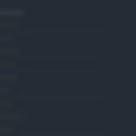
ATEGORIE
mbiente
1.403
ttualità
6.105
omunicati
6
onsumo
1.930
conomia
2.863
avoro
2.138
olitica
1.989
rimo piano
2.618
roposte
13