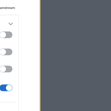
Downstream
Log In
assword