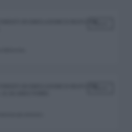
 FORZISTI IN SIMULAZIONE DI REATO CON
Rispondi
.
 dalla sicia..
 FORZISTI IN SIMULAZIONE DI REATO CON
Rispondi
AL 66 AMICI PORRO..
acciono gli estorsori..