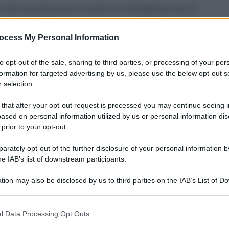
e alla vicinanza con la costa e al collegamento con il
ocess My Personal Information
ca e contribuire alla mitigazione dell'inquinamento
to opt-out of the sale, sharing to third parties, or processing of your per
formation for targeted advertising by us, please use the below opt-out s
 selection.
 garantirà condizioni ambientali uguali o migliori
le specie animali e vegetali presenti nell'area.
 that after your opt-out request is processed you may continue seeing i
ased on personal information utilized by us or personal information dis
 prior to your opt-out.
0
rately opt-out of the further disclosure of your personal information by
he IAB’s list of downstream participants.
tion may also be disclosed by us to third parties on the IAB’s List of 
 that may further disclose it to other third parties.
o E-mail
l Data Processing Opt Outs