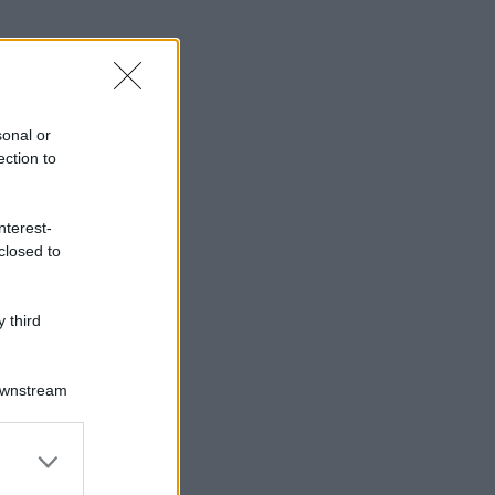
sonal or
ection to
nterest-
closed to
 third
Downstream