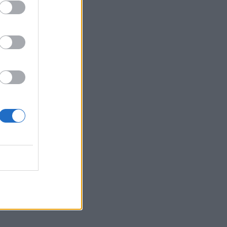
Log In
assword