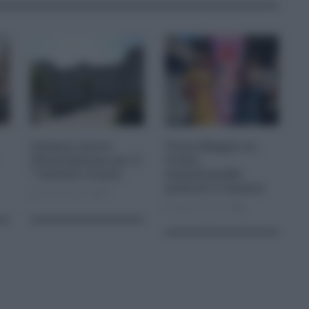
Catania, nuova
Torna Maggio in…
illuminazione per il
forma,
” Castello Ursino
mammografie
gratuite a Catania
Dic 22, 2020
0
Mag 03, 2022
0