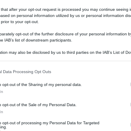
nelle immediate vicinanze dell'ospedale Cannizzaro: è il
 that after your opt-out request is processed you may continue seeing i
il traffico in ingresso nella città etnea, tra le più
ased on personal information utilized by us or personal information dis
 prior to your opt-out.
20.03.2026
catania
,
paarcheggio
,
traffico
risuser
6
0
rately opt-out of the further disclosure of your personal information by
he IAB’s list of downstream participants.
tion may also be disclosed by us to third parties on the IAB’s List of 
 that may further disclose it to other third parties.
o E-mail
l Data Processing Opt Outs
o opt-out of the Sharing of my personal data.
Reset password
dami
In
ti
Log In
Reset P
o opt-out of the Sale of my Personal Data.
In
to opt-out of processing my Personal Data for Targeted
ing.