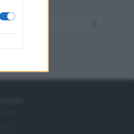
ATEGORIE
mbiente
1.404
ttualità
6.106