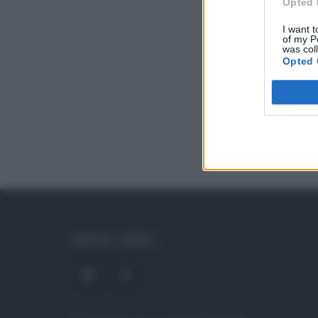
Opted 
I want t
of my P
was col
Opted 
SOCIAL LINKS