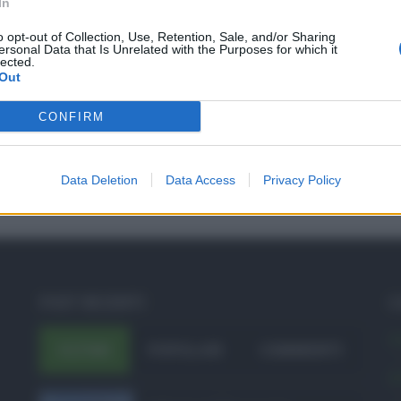
In
o opt-out of Collection, Use, Retention, Sale, and/or Sharing
ersonal Data that Is Unrelated with the Purposes for which it
lected.
Out
CONFIRM
Data Deletion
Data Access
Privacy Policy
POST RECENTI
C
A
ULTIMI
POPOLARI
COMMENTI
A