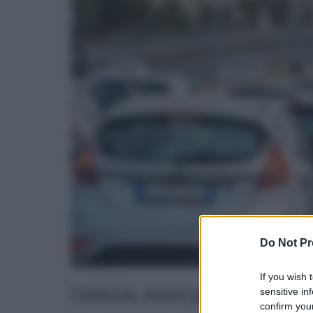
Do Not Pr
If you wish 
Catania, maxi parcheggio al 
sensitive in
confirm your