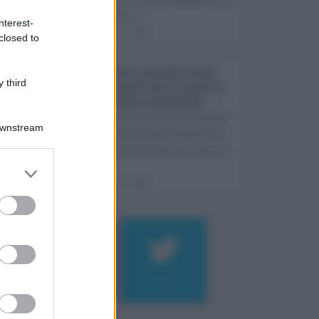
Sicilia non s ...
nterest-
06.08.2026
0
closed to
Ars Sicilia, chiude l'Aula
 third
per la pausa estiva: partiti
già in clima elettorale ...
Si chiude con un'altra giornata
Downstream
dedicata all'attività ispettiva
l'ultima seduta dell'Ars Sicilia
pr ...
06.08.2026
0
Log In
assword
184
9