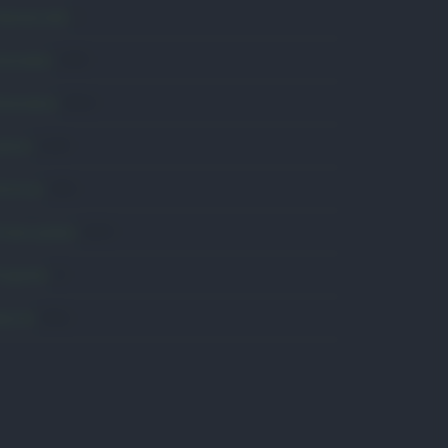
omunicati
6
onsumo
1.930
conomia
2.864
avoro
2.139
olitica
1.991
rimo piano
2.619
roposte
13
anità
1.962