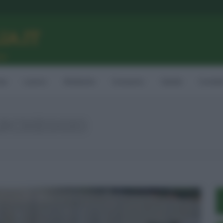
LIA.IT
ne
ia
Lavoro
Ambiente
Consumo
Sanità
Contatt
RCHEGGIO