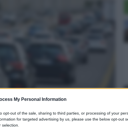
ocess My Personal Information
to opt-out of the sale, sharing to third parties, or processing of your per
Cannizzaro: via alla gara
formation for targeted advertising by us, please use the below opt-out s
 selection.