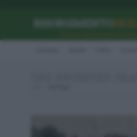
RISORGIMENTO
SICI
l’Unione dei #CittadiniPerBe
Homepage
Attualità
Politica
Econom
TAG ARCHIVES:
PAA
Home
Paarcheggio