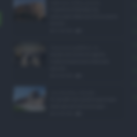
Sabrina Cillia nuova ...
C
Il governo Schifani ha
nominato Sabrina Cillia nuova
C
direttr ...
E
07.08.2026
0
L
Concorsi pubblici in ...
Anche nel mese di agosto,
P
tradizionalmente dedicato
alle fer ...
P
06.08.2026
0
P
Ars Sicilia, chiude ...
S
Si chiude con un'altra giornata
dedicata all'attività ispet ...
06.08.2026
0