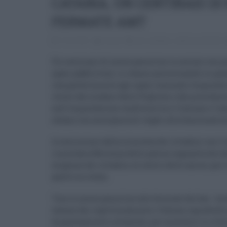
CATANIA, UN CENTINAIO DI
FERMATE AMT
12.02.2021
risuser
amt
,
autobus
,
catania
,
pensiline
Un centinaio di nuove pensiline in acciaio con p
spazi pubblicitari, si stanno posizionando in que
compatibilmente agli spazi comunali disponibil
voluto dal sindaco Salvo Pogliese e dal presiden
nell’impostazione condivisa tra il Comune e l’azi
urbano con accorgimenti legati alla funzionalità 
A cominciare dalla sicurezza dei cittadini con l
rinnovata efficienza delle paline segnaletiche d
esigenze dei cittadini al centro delle azioni per
quello su rotaia.
“Con le nuove pensiline alle fermate dei bus - ha
lacuna che, legittimamente, l’utenza, soprattutto
ha giustamente reclamato, per muoversi in città 