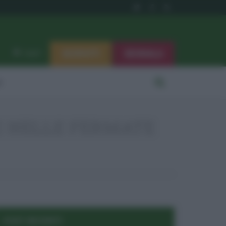
ISCRIVITI
SEGNALA
Log in
i
NE NELLE FERMATE
POST RECENTI