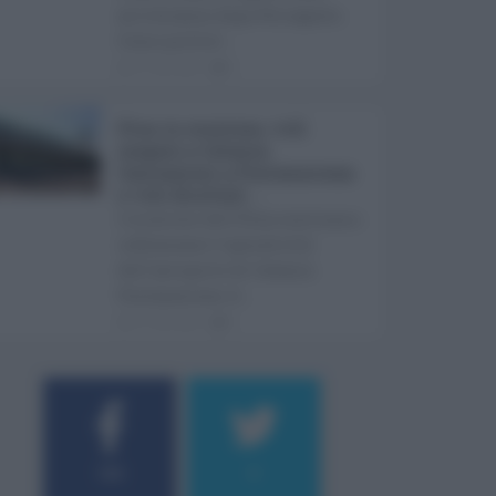
arriveranno dopo Ferragosto.
Come previst ...
07.08.2026
0
Etna in eruzione, voli
sospesi a Catania:
limitazioni a Fontanarossa
e voli dirottati ...
L'eruzione dell'Etna continua a
influenzare l'operatività
dell'aeroporto di Catania
Fontanarossa. A ...
07.08.2026
0
184
9