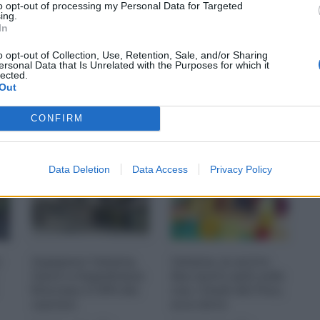
to opt-out of processing my Personal Data for Targeted
ing.
In
o opt-out of Collection, Use, Retention, Sale, and/or Sharing
ersonal Data that Is Unrelated with the Purposes for which it
lected.
Out
CONFIRM
Data Deletion
Data Access
Privacy Policy
i
Ingegneri Catania,
Catania, in arrivo
limiti a Superbonus
due nuovi asili nido
bloccano il 90% dei
con i fondi del Pnrr,
cantieri
ecco dove