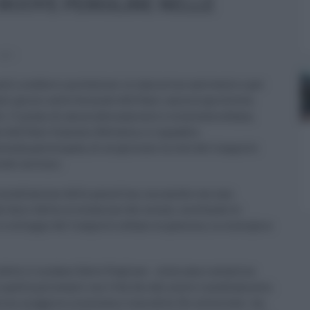
 NUOVE PENSILINE NELLE
0
osti a sedere e protezioni in lamierino antivento e per
sti giorni nelle fermate dell’Amt, ancora sprovviste,
i. Il piano di ammodernamento e sicurezza urbana,
te dell’Amt Giacomo Bellavia, si inquadra
enda partecipata, di migliorare la rete del trasporto
del servizio.
’installazione delle pensiline, ma anche con una
ei bus e della circolazione dei mezzi, mettendo le
 lo sviluppo del trasporto urbano su gomma, in sinergia a
 detto il sindaco Salvo Pogliese - colmiamo un’antica
 quella più avanti con l’età, fin dal nostro insediamento,
con maggiore sicurezza e comodità. Ho sollecitato -ha