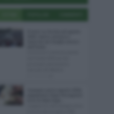
ULTIMI
POPOLARI
COMMENTI
Eventi in Sicilia ad agosto
2026: teatro, musica e
festival nei luoghi storici
dell’Isola ...
La Sicilia si conferma anche
nell’estate 2026 uno dei
principali palcoscenici
culturali del Medite ...
07.08.2026
0
Assegno unico agosto 2026,
pagamenti dopo Ferragosto:
ecco le date Inps ...
I pagamenti dell'assegno unico
e universale di agosto 2026