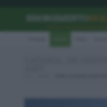
RISORGIMENTO
SICI
l’Unione dei #CittadiniPerBe
Homepage
Attualità
Politica
Econom
CATANIA, UN CENT
AMT
Home
Attualità
CATANIA, UN CENTINAIO DI NUOVE PEN