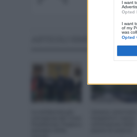
I want 
Advertis
Opted 
I want t
of my P
was col
ARTICOLI SIMILI
Opted 
La solidarietà più
Catania: intervent
contagiosa del virus:
tempestivi contro
Fondazione Tregua a
infestazione delle
sostegno della
piante di arancio
Caritas