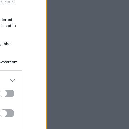
ection to
nterest-
closed to
 third
Downstream
Log In
assword