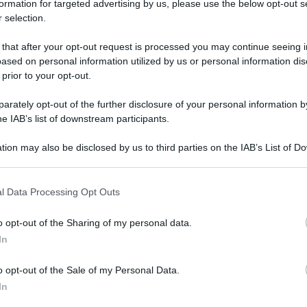
formation for targeted advertising by us, please use the below opt-out s
 selection.
 that after your opt-out request is processed you may continue seeing i
ased on personal information utilized by us or personal information dis
 prior to your opt-out.
rately opt-out of the further disclosure of your personal information by
he IAB’s list of downstream participants.
ARTICOLO SUCCESSIVO
Governo, la squadra di Draghi
tion may also be disclosed by us to third parties on the IAB’s List of 
giura davanti a Mattarella
 that may further disclose it to other third parties.
o E-mail
l Data Processing Opt Outs
o opt-out of the Sharing of my personal data.
Reset password
dami
In
ti
Log In
Reset P
o opt-out of the Sale of my Personal Data.
In