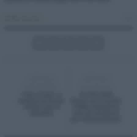
Attualità
,
Primo piano
0
ARTICOLO
ARTICOLO
PRECEDENTE
SUCCESSIVO
“Case a 2 euro”, a
“La Voce delle
Sambuca di Sicilia
Donne” arriva anche
venduti altri 8
a Radio Fantastica,
immobili
tutti gli strumenti
per l’emancipazione