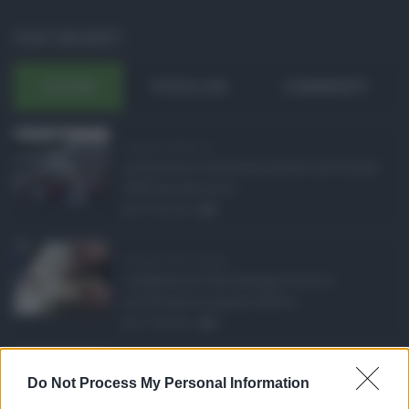
POST RECENTI
ULTIMI
POPOLARI
COMMENTI
Eventi in Sicilia ad ...
La Sicilia si conferma anche nell’estate
2026 uno dei prin ...
07.08.2026
0
Assegno unico agosto ...
I pagamenti dell'assegno unico e
universale di agosto 2026 a ...
07.08.2026
0
Etna in eruzione, vo ...
Do Not Process My Personal Information
L'eruzione dell'Etna continua a