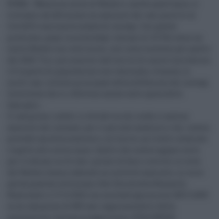
ROMA - Manca un mese al Natale e, anche quest'anno, ci
troviamo ad affrontare un aumento dei casi positivi al
Covid19 e una nuova ondata di contagi. Con queste
premesse, quasi la metà degli italiani (il 47,5%) teme un
nuovo Natale con restrizioni, così come successo per quello
del 2020. Tra i più convinti dell'arrivo di nuove limitazioni
c'è la parte di popolazione non vaccinata, ritenuta, in
molti casi, la fonte principale della diffusione dei contagi.
Incertezze che si riflettono anche sulle spesa delle
famiglie...
Il campione, infatti, si divide tra chi crede ci sarà un
aumento dei consumi per il periodo natalizio e chi, invece,
prevede una diminuzione o, al limite, un livello invariato
rispetto allo scorso anno. Quello che invece appare certo
per 3 italiani su 4 è che i prezzi di beni e servizi in vista
del Natale stanno subendo un notevole aumento, in corso
già da qualche settimana. Dati Euromedia Research -
Realizzato il 17/11/2021 con metodologia mista CATI/CAWI
su un campione di 800 casi rappresentativi della
popolazione italiana maggiorenne. (ITALPRESS)