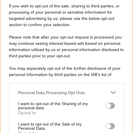
influenzare l'operatività d ...
If you wish to opt-out of the sale, sharing to third parties, or
07.08.2026
0
processing of your personal or sensitive information for
targeted advertising by us, please use the below opt-out
section to confirm your selection.
CATEGORIE
Please note that after your opt-out request is processed you
Ambiente
1.404
may continue seeing interest-based ads based on personal
information utilized by us or personal information disclosed to
Attualità
6.108
third parties prior to your opt-out.
Comunicati
6
You may separately opt-out of the further disclosure of your
personal information by third parties on the IAB’s list of
Consumo
1.930
downstream participants.
Economia
2.865
Personal Data Processing Opt Outs
This information may also be disclosed by us to third parties
on the IAB’s List of Downstream Participants that may further
Lavoro
2.139
I want to opt-out of the Sharing of my
disclose it to other third parties.
personal data.
Opted In
Politica
1.991
I want to opt-out of the Sale of my
Primo piano
2.619
Personal Data.