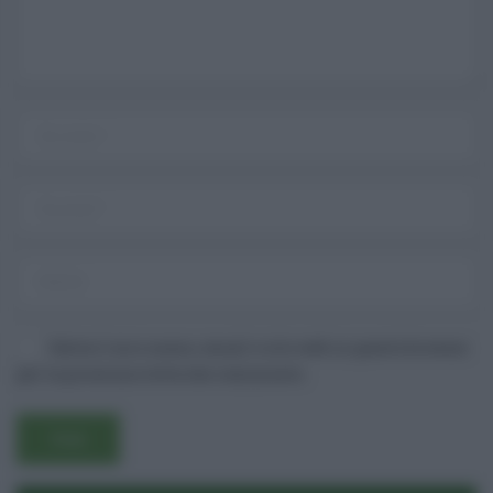
Salva il mio nome, email e sito web in questo browser
Username o E-mail
per la prossima volta che commento.
Log In
Ricordami
Registrati
Log In