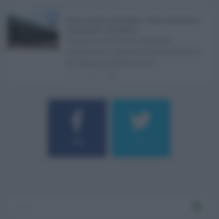
Etna in eruzione, voli sospesi a Catania: limitazioni a
Fontanarossa e voli dirottati ...
L'eruzione dell'Etna continua a
influenzare l'operatività dell'aeroporto
di Catania Fontanarossa. A ...
07.08.2026
0
184
9