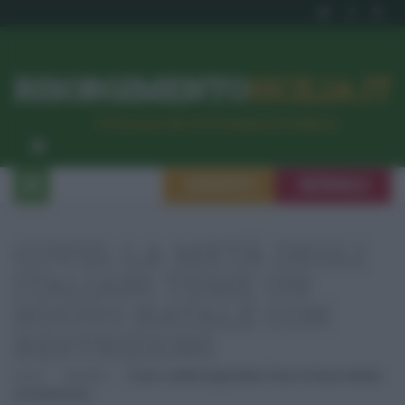
RISORGIMENTO
SICILIA.IT
l’Unione dei #CittadiniPerBene
ISCRIVITI
SEGNALA
COVID, LA METÀ DEGLI
ITALIANI TEME UN
NUOVO NATALE CON
RESTRIZIONI
Home
Attualità
Covid, La Metà Degli Italiani Teme Un Nuovo Natale
Con Restrizioni