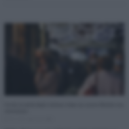
Covid, la metà degli italiani teme un nuovo Natale con
restrizioni
25.11.2021
risuser
0