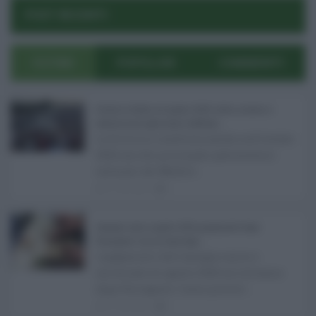
Reset password
Log In
Reset Password
POST RECENTI
ULTIMI
POPOLARI
COMMENTI
Eventi in Sicilia ad agosto 2026: teatro, musica e
festival nei luoghi storici dell’Isola ...
La Sicilia si conferma anche nell’estate
2026 uno dei principali palcoscenici
culturali del Medite ...
07.08.2026
0
Assegno unico agosto 2026, pagamenti dopo
Ferragosto: ecco le date Inps ...
I pagamenti dell'assegno unico e
universale di agosto 2026 arriveranno
dopo Ferragosto. Come previst ...
07.08.2026
0