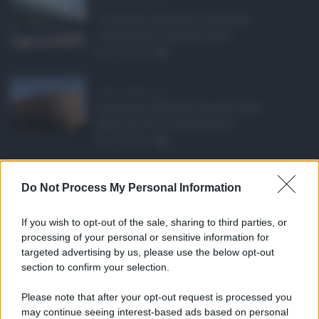
Etna in eruzione, vo ...
L'eruzione dell'Etna continua a
influenzare l'operatività d ...
07.08.2026
0
Sabrina Cillia nuova ...
Il governo Schifani ha nominato
Sabrina Cillia nuova direttr ...
07.08.2026
0
Concorsi pubblici in ...
Do Not Process My Personal Information
Anche nel mese di agosto,
tradizionalmente dedicato alle fer ...
If you wish to opt-out of the sale, sharing to third parties, or
06.08.2026
0
processing of your personal or sensitive information for
targeted advertising by us, please use the below opt-out
section to confirm your selection.
CATEGORIE
Please note that after your opt-out request is processed you
Ambiente
1.404
may continue seeing interest-based ads based on personal