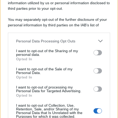
information utilized by us or personal information disclosed to
Attualità
6.107
third parties prior to your opt-out.
Comunicati
6
You may separately opt-out of the further disclosure of your
personal information by third parties on the IAB’s list of
Consumo
1.930
downstream participants.
Economia
2.864
Personal Data Processing Opt Outs
This information may also be disclosed by us to third parties
on the IAB’s List of Downstream Participants that may further
Lavoro
2.139
I want to opt-out of the Sharing of my
disclose it to other third parties.
personal data.
Opted In
Politica
1.991
I want to opt-out of the Sale of my
Primo piano
2.619
Personal Data.
Opted In
Proposte
13
I want to opt-out of processing my
Personal Data for Targeted Advertising.
Sanità
1.962
Opted In
I want to opt-out of Collection, Use,
Retention, Sale, and/or Sharing of my
Personal Data that Is Unrelated with the
Purposes for which it was collected.