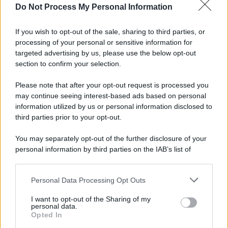
Eventi in Sicilia ad ...
Do Not Process My Personal Information
La Sicilia si conferma anche nell’estate
2026 uno dei prin ...
If you wish to opt-out of the sale, sharing to third parties, or
07.08.2026
1
processing of your personal or sensitive information for
targeted advertising by us, please use the below opt-out
section to confirm your selection.
CATEGORIE
Please note that after your opt-out request is processed you
Ambiente
1.404
may continue seeing interest-based ads based on personal
information utilized by us or personal information disclosed to
Attualità
6.108
third parties prior to your opt-out.
Comunicati
6
You may separately opt-out of the further disclosure of your
personal information by third parties on the IAB’s list of
Consumo
1.930
downstream participants.
Economia
2.866
Personal Data Processing Opt Outs
This information may also be disclosed by us to third parties
on the IAB’s List of Downstream Participants that may further
Lavoro
2.139
I want to opt-out of the Sharing of my
disclose it to other third parties.
personal data.
Opted In
Politica
1.992