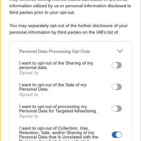
information utilized by us or personal information disclosed to
Attualità
6.108
third parties prior to your opt-out.
Comunicati
6
You may separately opt-out of the further disclosure of your
personal information by third parties on the IAB’s list of
Consumo
1.930
downstream participants.
Economia
2.866
Personal Data Processing Opt Outs
This information may also be disclosed by us to third parties
on the IAB’s List of Downstream Participants that may further
Lavoro
2.139
I want to opt-out of the Sharing of my
disclose it to other third parties.
personal data.
Opted In
Politica
1.992
I want to opt-out of the Sale of my
Primo piano
2.620
Personal Data.
Opted In
Proposte
13
I want to opt-out of processing my
Personal Data for Targeted Advertising.
Sanità
1.962
Opted In
I want to opt-out of Collection, Use,
Retention, Sale, and/or Sharing of my
Personal Data that Is Unrelated with the