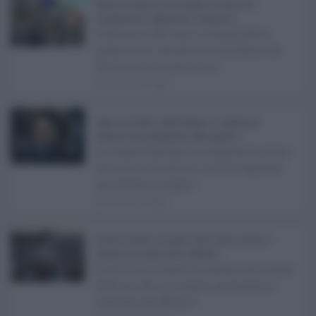
Manovra Sicilia da 221 milioni, è scontro tra
maggioranza, opposizioni e sindacati ...
L’annuncio del varo in Giunta della
manovra in variazione di bilancio da
221 milioni di euro non s ...
08.08.2026
0
Super Zes Sicilia, dalla Regione 10 milioni per
sostenere gli investimenti delle imprese ...
La Giunta Schifani ha stanziato i primi
10 milioni di euro di risorse regionali
per avviare la Super ...
08.08.2026
1
Eventi in Sicilia ad agosto 2026: teatro, musica e
festival nei luoghi storici dell’Isola ...
La Sicilia si conferma anche nell’estate
2026 uno dei principali palcoscenici
culturali del Medite ...