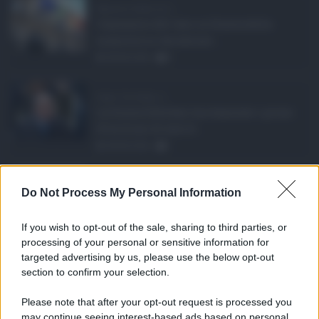
Manovra Sicilia da 2 ...
L’annuncio del varo in Giunta della
manovra in variazione ...
08.08.2026
0
Super Zes Sicilia, d ...
La Giunta Schifani ha stanziato i primi
10 milioni di euro d ...
08.08.2026
1
Eventi in Sicilia ad ...
Do Not Process My Personal Information
La Sicilia si conferma anche nell’estate
2026 uno dei prin ...
If you wish to opt-out of the sale, sharing to third parties, or
07.08.2026
0
processing of your personal or sensitive information for
targeted advertising by us, please use the below opt-out
section to confirm your selection.
CATEGORIE
Please note that after your opt-out request is processed you
Ambiente
1.404
may continue seeing interest-based ads based on personal