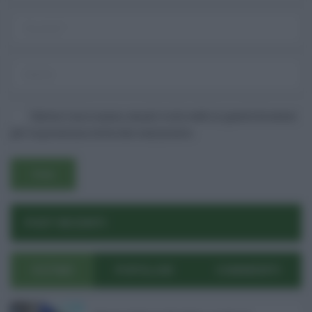
Salva il mio nome, email e sito web in questo browser
per la prossima volta che commento.
Username o E-mail
POST RECENTI
Log In
Ricordami
Registrati
Log In
Reset password
Log In
Reset Password
ULTIMI
POPOLARI
COMMENTI