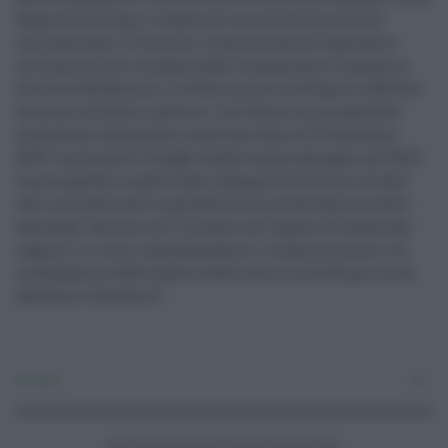
Regione Siciliana. A stabilirlo una sentenza la Corte
costituzionale. Il Governo rimproverava al legislatore
siciliano di aver ecceduto dalle competenze violando la
direttiva Bolkestein. Il differimento al 30 aprile 2023 del
termine secondo il governo "corrobora la proroga delle
concessioni demaniali marittime fino al 31 dicembre
2033" nonostante la legge statale avesse abrogato nel 2022
la proroga fino a quella data. Dunque la Corte ha rilevato
che rinnovare pure la possibilità di presentazione delle
domande "finisce con l’incidere sul regime di durata dei
rapporti in corso" perpetuandone il mantenimento e di
conseguenza rafforzando la barriera in entrata per nuovi
operatori economici".
Attualità
0