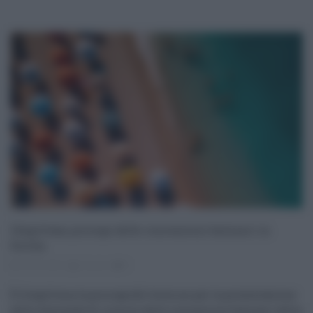
Illegittima proroga delle concessioni balneari in
Sicilia
25.06.2024
risuser
0
È illegittima la proroga del termine per la presentazione
delle domande di rinnovo delle concessioni balneari della