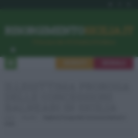
RISORGIMENTO
SICILIA.IT
l’Unione dei #CittadiniPerBene
ISCRIVITI
SEGNALA
ILLEGITTIMA PROROGA
DELLE CONCESSIONI
BALNEARI IN SICILIA
Home
Attualità
Illegittima Proroga Delle Concessioni Balneari In
Sicilia