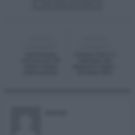
ARTICOLO
ARTICOLO
PRECEDENTE
SUCCESSIVO
Asp Siracusa,
Assegno Unico: il
concorso per 150
calendario dei
posti a tempo
pagamenti luglio -
indeterminato
dicembre 2024
RISUSER