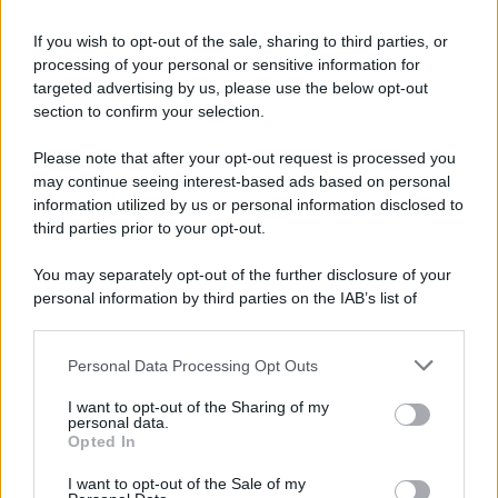
2026 uno dei prin ...
If you wish to opt-out of the sale, sharing to third parties, or
07.08.2026
0
processing of your personal or sensitive information for
targeted advertising by us, please use the below opt-out
section to confirm your selection.
CATEGORIE
Please note that after your opt-out request is processed you
Ambiente
1.404
may continue seeing interest-based ads based on personal
information utilized by us or personal information disclosed to
Attualità
6.108
third parties prior to your opt-out.
Comunicati
6
You may separately opt-out of the further disclosure of your
personal information by third parties on the IAB’s list of
Consumo
1.930
downstream participants.
Economia
2.866
Personal Data Processing Opt Outs
This information may also be disclosed by us to third parties
on the IAB’s List of Downstream Participants that may further
Lavoro
2.139
I want to opt-out of the Sharing of my
disclose it to other third parties.
personal data.
Opted In
Politica
1.992
I want to opt-out of the Sale of my
Primo piano
2.620